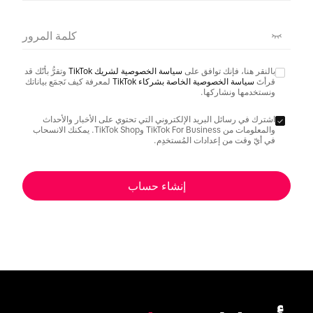
كلمة المرور
بالنقر هنا، فإنك توافق على
سياسة الخصوصية لشريك TikTok
وتقرُّ بأنّك قد
قرأتَ
سياسة الخصوصية الخاصة بشركاء TikTok
لمعرفة كيف نَجمَع بياناتك
ونستخدمها ونشاركها.
اشترك في رسائل البريد الإلكتروني التي تحتوي على الأخبار والأحداث
والمعلومات من TikTok For Business وTikTok Shop. يمكنك الانسحاب
في أيّ وقت من إعدادات المُستخدِم.
إنشاء حساب