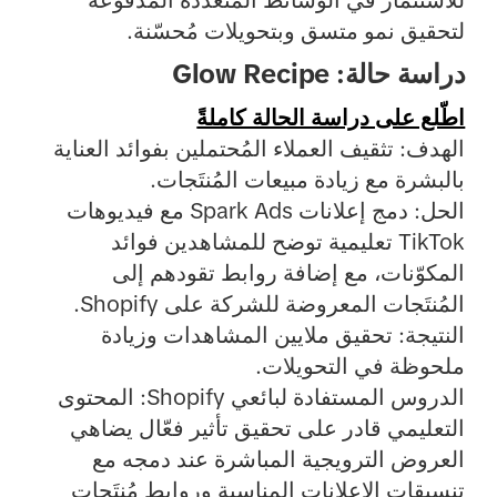
للاستثمار في الوسائط المتعددة المدفوعة
لتحقيق نمو متسق وبتحويلات مُحسّنة.
دراسة حالة: Glow Recipe
اطّلع على دراسة الحالة كاملةً
الهدف: تثقيف العملاء المُحتملين بفوائد العناية
بالبشرة مع زيادة مبيعات المُنتَجات.
الحل: دمج إعلانات Spark Ads مع فيديوهات
TikTok تعليمية توضح للمشاهدين فوائد
المكوّنات، مع إضافة روابط تقودهم إلى
المُنتَجات المعروضة للشركة على Shopify.
النتيجة: تحقيق ملايين المشاهدات وزيادة
ملحوظة في التحويلات.
الدروس المستفادة لبائعي Shopify: المحتوى
التعليمي قادر على تحقيق تأثير فعّال يضاهي
العروض الترويجية المباشرة عند دمجه مع
تنسيقات الإعلانات المناسبة وروابط مُنتَجات