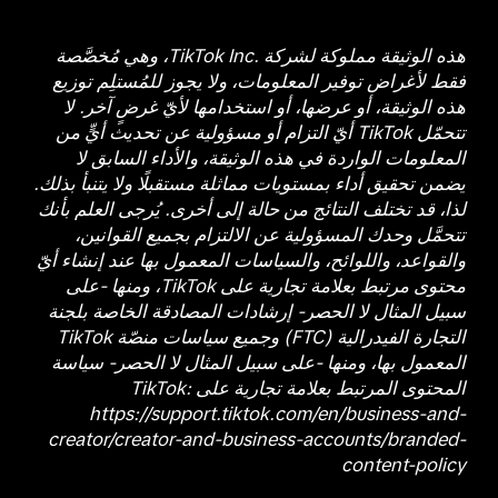
هذه الوثيقة مملوكة لشركة TikTok Inc.‎، وهي مُخصَّصة
فقط لأغراض توفير المعلومات، ولا يجوز للمُستلِم توزيع
هذه الوثيقة، أو عرضها، أو استخدامها لأيّ غرضٍ آخر. لا
تتحمّل TikTok أيّ التزام أو مسؤولية عن تحديث أيٍّ من
المعلومات الواردة في هذه الوثيقة، والأداء السابق لا
يضمن تحقيق أداء بمستويات مماثلة مستقبلًا ولا يتنبأ بذلك.
لذا، قد تختلف النتائج من حالة إلى أخرى. يُرجى العلم بأنك
تتحمَّل وحدك المسؤولية عن الالتزام بجميع القوانين،
والقواعد، واللوائح، والسياسات المعمول بها عند إنشاء أيّ
محتوى مرتبط بعلامة تجارية على TikTok، ومنها -على
سبيل المثال لا الحصر- إرشادات المصادقة الخاصة بلجنة
التجارة الفيدرالية (FTC) وجميع سياسات منصّة TikTok
المعمول بها، ومنها -على سبيل المثال لا الحصر- سياسة
المحتوى المرتبط بعلامة تجارية على TikTok:
https://support.tiktok.com/en/business-and-
creator/creator-and-business-accounts/branded-
content-policy