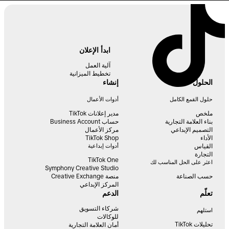
ابدأ الإعلان
آلية العمل
تخطيط الميزانية
الحلول
إنشاء
حلول القمع الكامل
أدوات الأعمال
ملخص
مدير إعلانات TikTok
بناء العلامة التجارية
حساب Business Account
التصميم الإبداعي
مركز الأعمال
الأداء
TikTok Shop
القياس
أدوات إبداعية
التجارة
TikTok One
اعثر على الحل المناسب لك
Symphony Creative Studio
حسب الصناعة
منصة Creative Exchange
المركز الإبداعي
تعلّم
الدعم
شركاء التسويق
استلهم
للوكالات
تحليلات TikTok
أمان العلامة التجارية