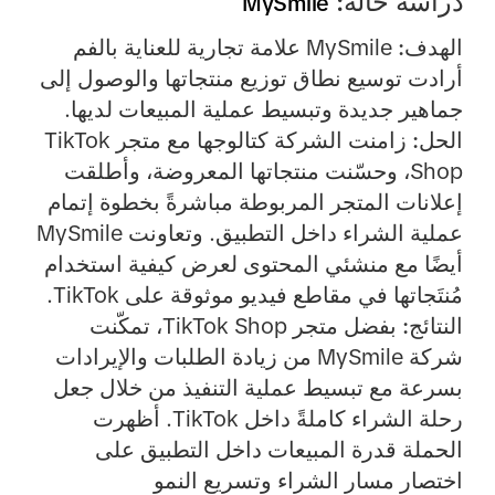
دراسة حالة:
MySmile
الهدف:
MySmile علامة تجارية للعناية بالفم
أرادت توسيع نطاق توزيع منتجاتها والوصول إلى
جماهير جديدة وتبسيط عملية المبيعات لديها.
الحل:
زامنت الشركة كتالوجها مع متجر TikTok
Shop، وحسّنت منتجاتها المعروضة، وأطلقت
إعلانات المتجر المربوطة مباشرةً بخطوة إتمام
عملية الشراء داخل التطبيق. وتعاونت MySmile
أيضًا مع منشئي المحتوى لعرض كيفية استخدام
مُنتَجاتها في مقاطع فيديو موثوقة على TikTok.
النتائج:
بفضل متجر TikTok Shop، تمكّنت
شركة MySmile من زيادة الطلبات والإيرادات
بسرعة مع تبسيط عملية التنفيذ من خلال جعل
رحلة الشراء كاملةً داخل TikTok. أظهرت
الحملة قدرة المبيعات داخل التطبيق على
اختصار مسار الشراء وتسريع النمو