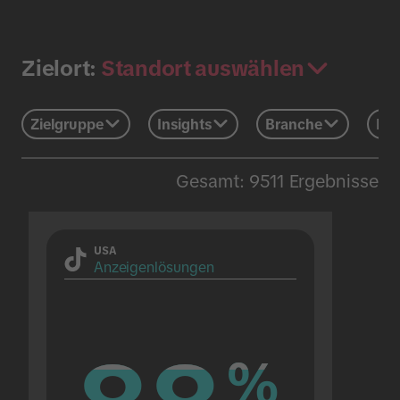
Standort auswählen
Zielort:
Zielgruppe
Insights
Branche
Eve
Gesamt: 9511 Ergebnisse
USA
Anzeigenlösungen
%
%