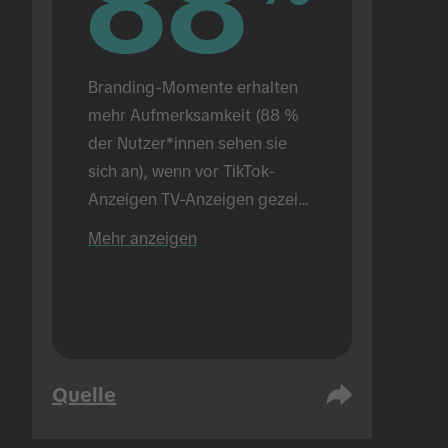
88
88
Branding-Momente erhalten 
mehr Aufmerksamkeit (88 % 
der Nutzer*innen sehen sie 
sich an), wenn vor TikTok-
Anzeigen TV-Anzeigen gezeigt 
werden (im Vergleich mit 72 %, 
Mehr anzeigen
wenn nur TikTok-Anzeigen 
gezeigt werden). In einer 
Präsenzumgebung 
durchgeführt.
Quelle