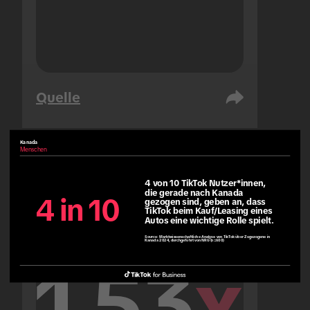
Quelle
Kanada
Menschen
Vereinigte Arabische Emirate
Menschen
4 von 10 TikTok Nutzer*innen, 
die gerade nach Kanada 
4 in 10
gezogen sind, geben an, dass 
TikTok beim Kauf/Leasing eines 
Autos eine wichtige Rolle spielt.
Source:
Marktwissenschaftliche Analyse von TikTok über Zugezogene in
Kanada 2024, durchgeführt von NRG (n=600)
1.53
x