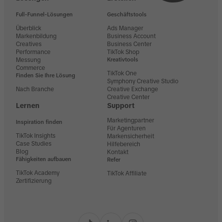
Full-Funnel-Lösungen
Geschäftstools
Überblick
Ads Manager
Markenbildung
Business Account
Creatives
Business Center
Performance
TikTok Shop
Messung
Kreativtools
Commerce
TikTok One
Finden Sie Ihre Lösung
Symphony Creative Studio
Nach Branche
Creative Exchange
Creative Center
Lernen
Support
Marketingpartner
Inspiration finden
Für Agenturen
TikTok Insights
Markensicherheit
Case Studies
Hilfebereich
Blog
Kontakt
Fähigkeiten aufbauen
Refer
TikTok Academy
TikTok Affiliate
Zertifizierung