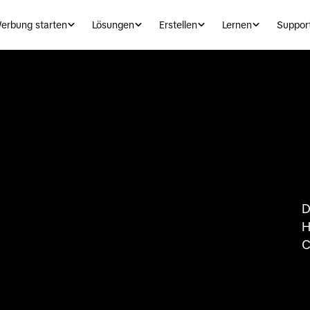
erbung starten
Lösungen
Erstellen
Lernen
Suppor
D
H
C