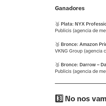
Ganadores
🥈 Plata:
NYX Professio
Publicis (agencia de me
🥉 Bronce:
Amazon Prim
VKNG Group (agencia cr
🥉 Bronce:
Darrow – Da
Publicis (agencia de me
3️⃣ No nos va