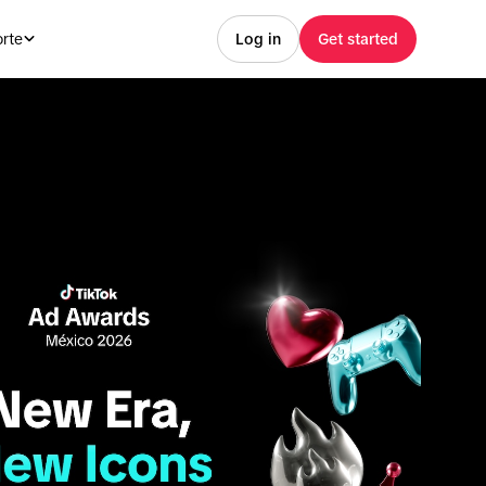
rte
Log in
Get started