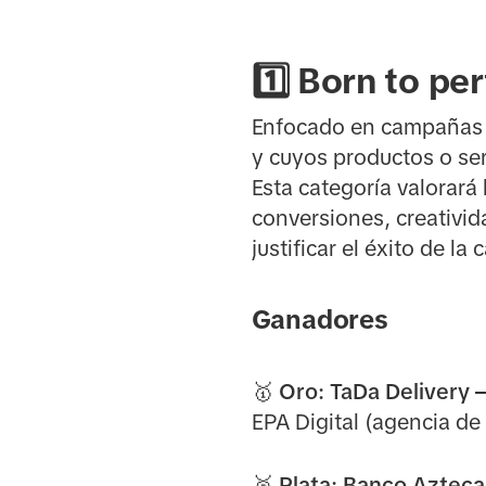
1️⃣ Born to p
Enfocado en campañas q
y cuyos productos o ser
Esta categoría valorará
conversiones, creativida
justificar el éxito de l
Ganadores
🥇 Oro:
TaDa Delivery –
EPA Digital (agencia de
🥈 Plata:
Banco Azteca 