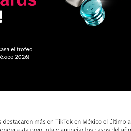
!
asa el trofeo 
México 2026!
 destacaron más en TikTok en México el último a
nder esta pregunta y anunciar los casos del año 