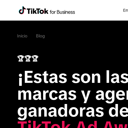
Em
Inicio
Blog
🏆🏆🏆
¡Estas son las
marcas y agen
TikTok Ad Aw