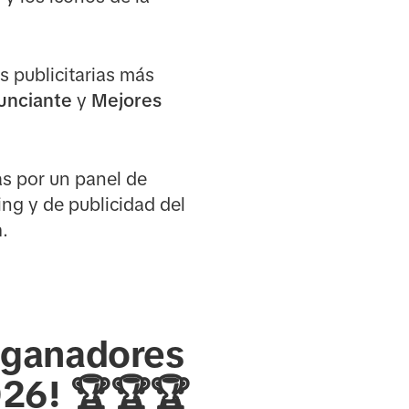
s publicitarias más
unciante
y
Mejores
s por un panel de
ng y de publicidad del
n
.
s ganadores
026! 🏆🏆🏆