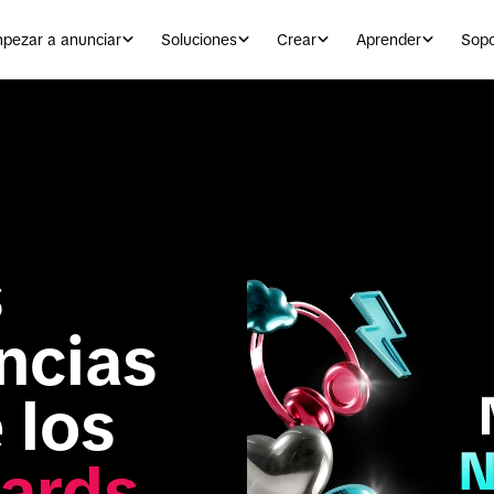
pezar a anunciar
Soluciones
Crear
Aprender
Sopo
 
cias 
ganadoras de los 
ards 