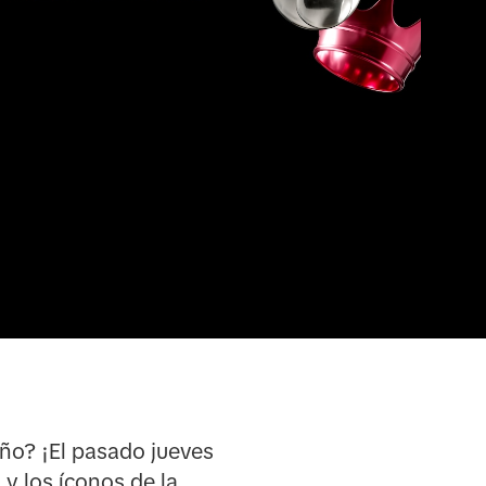
ño? ¡El pasado jueves
y los íconos de la