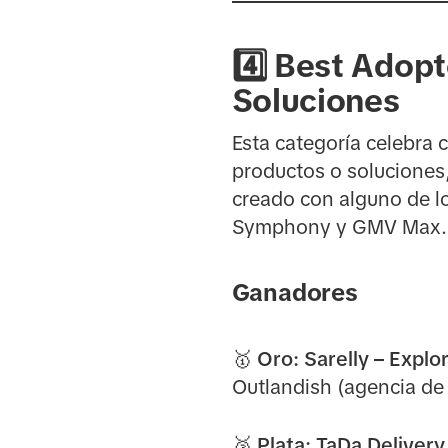
4️⃣ Best Adop
Soluciones
Esta categoría celebra
productos o soluciones
creado con alguno de l
Symphony y GMV Max.
Ganadores
🥇 Oro:
Sarelly – Expl
Outlandish (agencia de
🥈 Plata:
TaDa Delivery