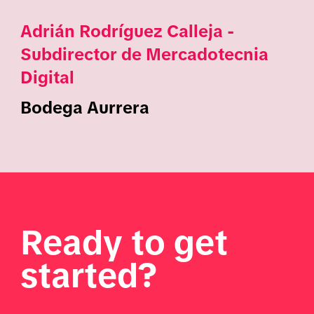
Adrián Rodríguez Calleja -
Subdirector de Mercadotecnia
Digital
Bodega Aurrera
Ready to get
started?