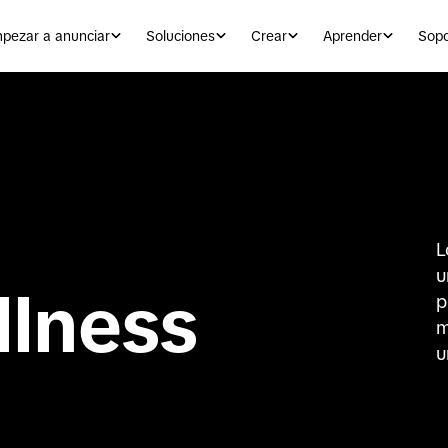
pezar a anunciar
Soluciones
Crear
Aprender
Sopo
L
u
lness
p
m
u