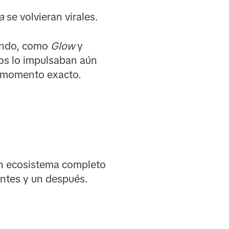
a
se volvieran virales.
ando, como
Glow
y
os lo impulsaban aún
l momento exacto.
un ecosistema completo
antes y un después.