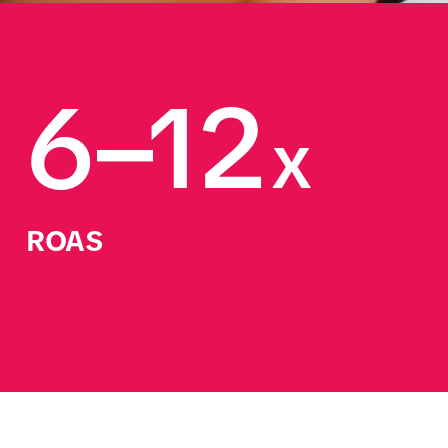
6–12
x
ROAS