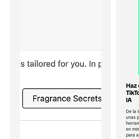
Haz 
TikT
IA
De la 
unas p
herram
en min
para a