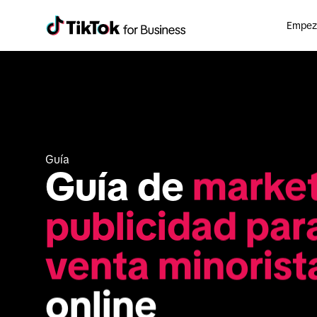
Empeza
Guía
Guía de 
market
publicidad para 
venta minorist
online