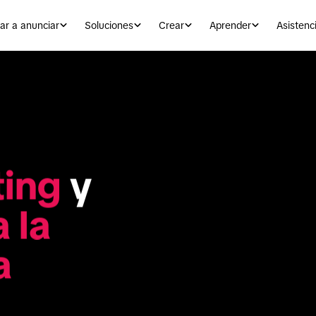
r a anunciar
Soluciones
Crear
Aprender
Asistenc
ing
 y 
la 
a