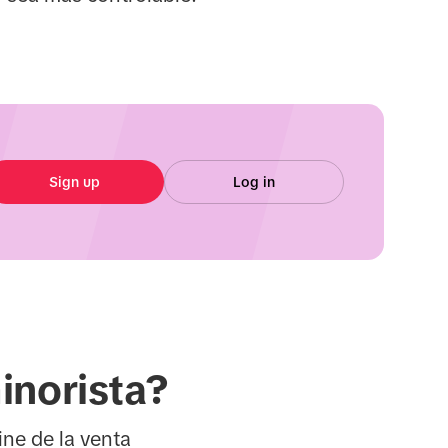
Sign up
Log in
inorista?
ine de la venta