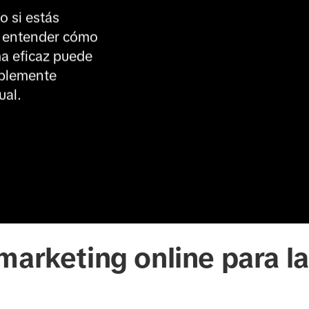
 si estás 
 entender cómo 
a eficaz puede 
plemente 
ual.
marketing online para l