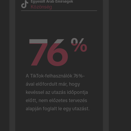
Egyesült Arab Emírségek
Közönség
76
76
%
%
A TikTok-felhasználók 76%-
ával előfordult már, hogy 
kevéssel az utazás időpontja 
előtt, nem előzetes tervezés 
alapján foglalt le egy utazást.