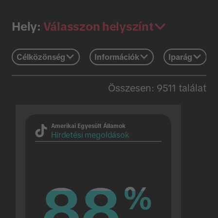
Válasszon helyszínt
Hely:
Célközönség
Információk
Iparág
Összesen: 9511 találat
Amerikai Egyesült Államok
Hirdetési megoldások
88
88
%
%