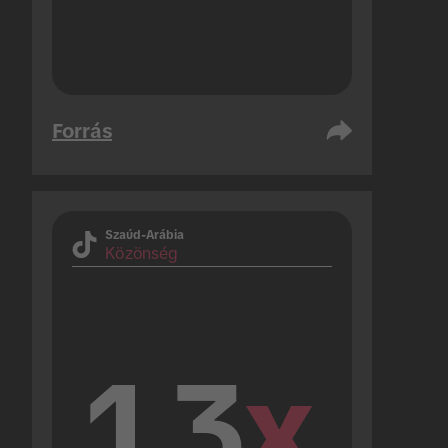
Forrás
Szaúd-Arábia
Közönség
1.3
x