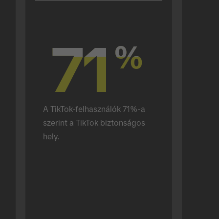
71
71
%
%
A TikTok-felhasználók 71%-a 
szerint a TikTok biztonságos 
hely.