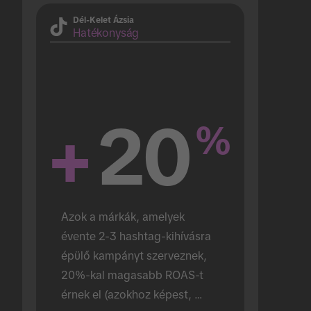
Dél-Kelet Ázsia
Hatékonyság
+
20
%
Azok a márkák, amelyek 
évente 2-3 hashtag-kihívásra 
épülő kampányt szerveznek, 
20%-kal magasabb ROAS-t 
érnek el (azokhoz képest, 