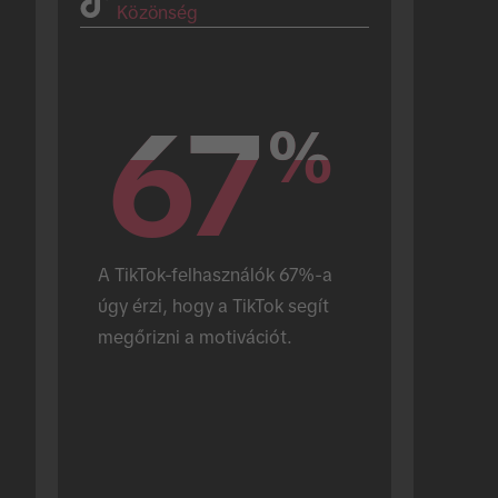
Közönség
67
67
%
%
A TikTok-felhasználók 67%-a 
úgy érzi, hogy a TikTok segít 
megőrizni a motivációt.