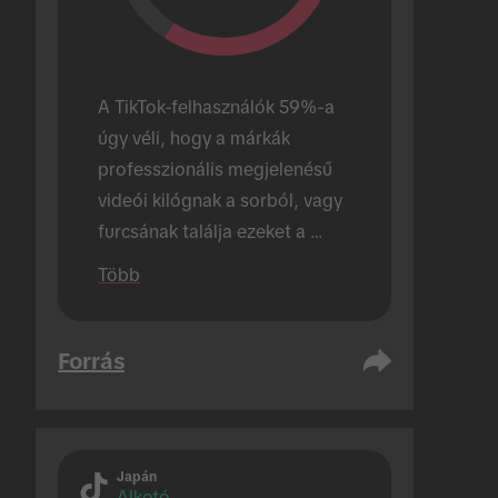
A TikTok-felhasználók 59%-a 
úgy véli, hogy a márkák 
professzionális megjelenésű 
videói kilógnak a sorból, vagy 
furcsának találja ezeket a 
videókat.
Több
Forrás
Japán
Alkotó