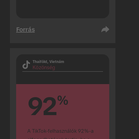
Forrás
Thaiföld, Vietnám
Közönség
92
%
A TikTok-felhasználók 92%-a 