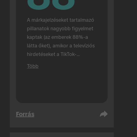
A márkajelzéseket tartalmazó 
pillanatok nagyobb figyelmet 
kaptak (az emberek 88%-a 
látta őket), amikor a televíziós 
hirdetéseket a TikTok-
hirdetések előtt jelenítették 
Több
meg (az érték 72% abban az 
esetben, amikor a TikTok-
hirdetések önmagukban 
jelentek meg). Személyes 
lebonyolítás.
Forrás