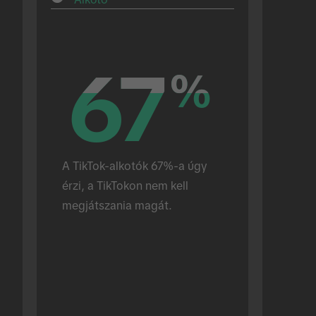
67
67
%
%
A TikTok-alkotók 67%-a úgy 
érzi, a TikTokon nem kell 
megjátszania magát.