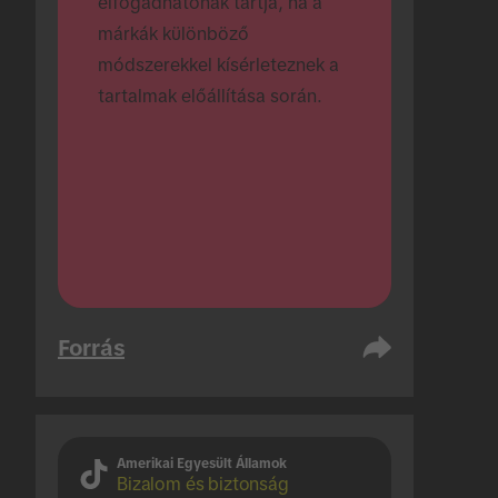
elfogadhatónak tartja, ha a 
márkák különböző 
módszerekkel kísérleteznek a 
tartalmak előállítása során.
Forrás
Amerikai Egyesült Államok
Bizalom és biztonság