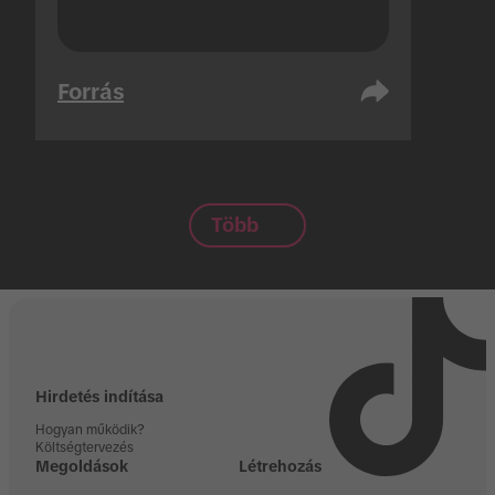
Forrás
Több
Hirdetés indítása
Hogyan működik?
Költségtervezés
Megoldások
Létrehozás