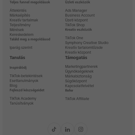
Teljes funnel megoldások
Üzleti eszközök
Áttekintés
Ads Manager
Márkaépítés
Business Account
Kreatív tartalmak
Üzeti központ
Teljesítmény
TikTok Shop
Mérések
Kreatív eszközök
Kereskedelem
TikTok One
Találd meg a megoldásod
Symphony Creative Studio
Iparág szerint
Kreatív tartalomtőzsde
Kreatív központ
Tanulás
Támogatás
Marketingpartnerek
Inspirálódj
Ügynökségeknek
TikTok-betekintések
Márkabiztonság
Esettanulmányok
Súgóközpont
Blog
Kapcsolatfelvétel
Fejleszd készségeidet
Refer
TikTok Academy
TikTok Affiliate
Tanúsítványok