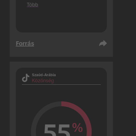
amelyek csak 1 kampányt 
Több
hajtanak végre).
Forrás
Szaúd-Arábia
Közönség
55
%