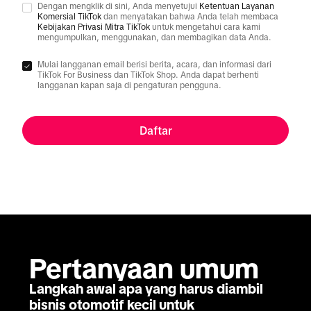
Dengan mengklik di sini, Anda menyetujui
Ketentuan Layanan
Komersial TikTok
dan menyatakan bahwa Anda telah membaca
Kebijakan Privasi Mitra TikTok
untuk mengetahui cara kami
mengumpulkan, menggunakan, dan membagikan data Anda.
Mulai langganan email berisi berita, acara, dan informasi dari
TikTok For Business dan TikTok Shop. Anda dapat berhenti
langganan kapan saja di pengaturan pengguna.
Daftar
Pertanyaan umum
Langkah awal apa yang harus diambil
bisnis otomotif kecil untuk