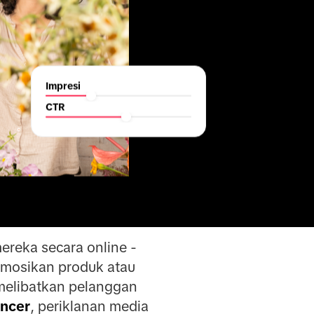
Impresi
CTR
ereka secara online -
omosikan produk atau
 melibatkan pelanggan
encer
, periklanan media