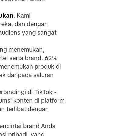
ukan
. Kami
reka, dan dengan
audiens yang sangat
rang menemukan,
tel serta brand. 62%
 menemukan produk di
ak daripada saluran
tandingi di TikTok -
msi konten di platform
n terlibat dengan
ncintai brand Anda
i pribadi, yang