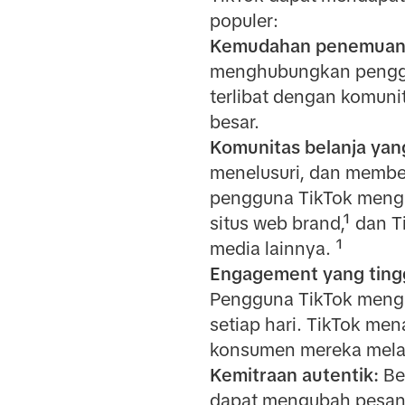
populer:
Kemudahan penemuan
menghubungkan penggun
terlibat dengan komun
besar.
Komunitas belanja yang
menelusuri, dan membel
pengguna TikTok menga
situs web brand,¹ dan 
media lainnya. ¹
Engagement yang tingg
Pengguna TikTok mengh
setiap hari. TikTok me
konsumen mereka melalu
Kemitraan autentik:
Be
dapat mengubah pesan 