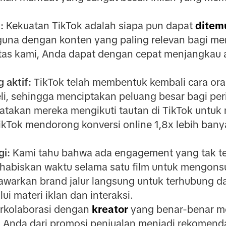
:
Kekuatan TikTok adalah siapa pun dapat
ditem
a dengan konten yang paling relevan bagi me
itas kami, Anda dapat dengan cepat menjangkau 
 aktif:
TikTok telah membentuk kembali cara o
i, sehingga menciptakan peluang besar bagi peri
takan mereka mengikuti tautan di TikTok untuk
TikTok mendorong konversi online 1,8x lebih bany
i:
Kami tahu bahwa ada engagement yang tak ter
abiskan waktu selama satu film untuk mengonsu
nawarkan brand jalur langsung untuk terhubung da
i materi iklan dan interaksi.
rkolaborasi dengan
kreator
yang benar-benar me
Anda dari promosi penjualan menjadi rekomendas