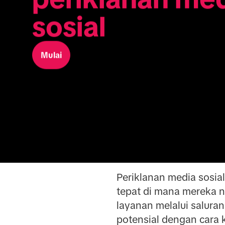
sosial
Mulai
Periklanan media sosia
tepat di mana mereka 
layanan melalui salura
potensial dengan cara k