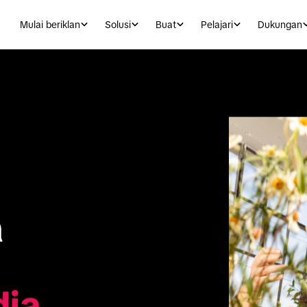
Mulai beriklan
Solusi
Buat
Pelajari
Dukungan
 
ia 