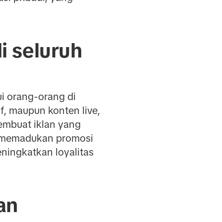
i seluruh
i orang-orang di
if, maupun konten live,
embuat iklan yang
ar memadukan promosi
ningkatkan loyalitas
an