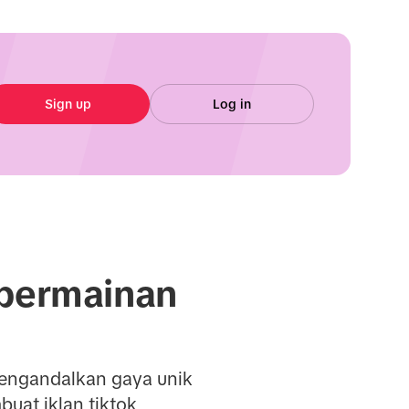
Sign up
Log in
 permainan
mengandalkan gaya unik
uat iklan tiktok