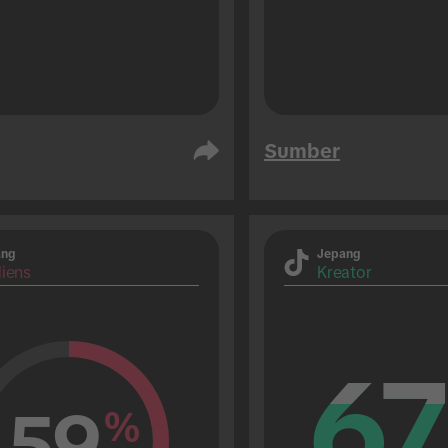
Sumber
ang
Jepang
iens
Kreator
67
67
59
%