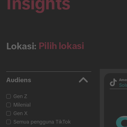
Insights
Pilih lokasi
Lokasi:
Audiens
Amer
Solu
Gen Z
Milenial
Gen X
Semua pengguna TikTok