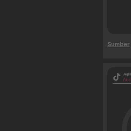
Sumber
Jep
Aud