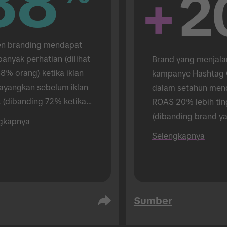
88
88
+
2
 branding mendapat 
banyak perhatian (dilihat 
Brand yang menjala
8% orang) ketika iklan 
kampanye Hashtag C
tayangkan sebelum iklan 
dalam setahun men
 (dibanding 72% ketika 
ROAS 20% lebih ting
 menayangkan iklan 
(dibanding brand ya
gkapnya
). Riset dilakukan secara 
menjalankan 1).
Selengkapnya
 muka.
Sumber