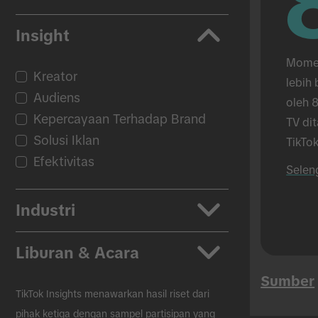
Insight
Momen
Kreator
lebih 
Audiens
oleh 8
Kepercayaan Terhadap Brand
TV di
Solusi Iklan
TikTok
Efektivitas
hanya
Selen
TikTok
tatap
Industri
Aplikasi
Liburan & Acara
Otomotif
Sumber
Kecantikan & Perawatan Diri
Kembali ke Sekolah
TikTok Insights menawarkan hasil riset dari
CPG
Black Friday
pihak ketiga dengan sampel partisipan yang