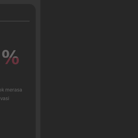
%
%
k merasa 
vasi 