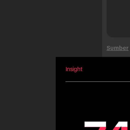
Buen Fin
Songkran
Mega Sales
Tet
Musim Panas
Sumber
Karnaval
Idulfitri
Insight
Fiestas Patrias
Copa America
Arab
Aud
Olimpiade