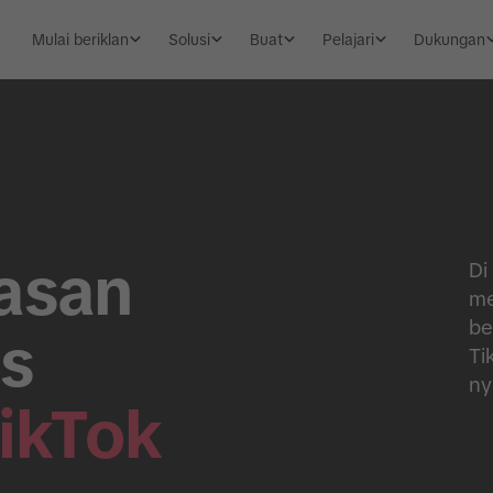
Mulai beriklan
Solusi
Buat
Pelajari
Dukungan
asan
Di
me
be
ns
Ti
ny
ikTok