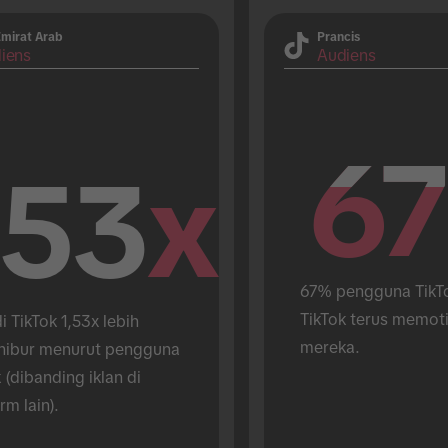
Emirat Arab
Prancis
iens
Audiens
67
67
.53
x
67% pengguna TikTo
TikTok terus memoti
di TikTok 1,53x lebih 
mereka.
ibur menurut pengguna 
 (dibanding iklan di 
rm lain).