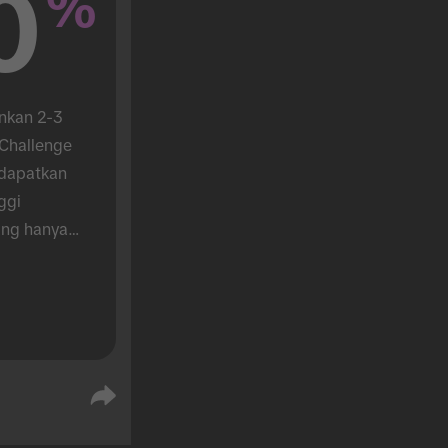
0
%
nkan 2-3 
hallenge 
dapatkan 
gi 
ng hanya 