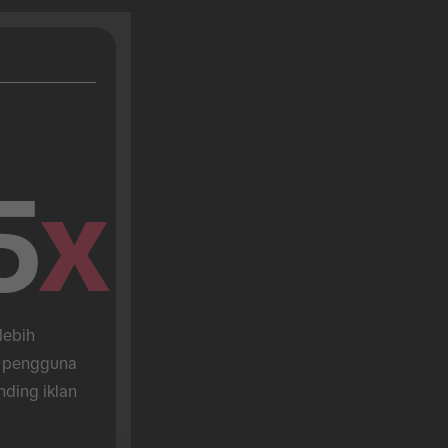
5
x
lebih 
 pengguna 
nding iklan 