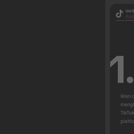
Uni 
Aud
1
Iklan 
mengh
TikTok
platfo