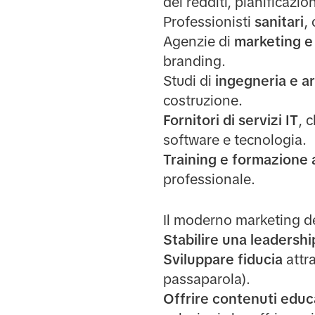
dei redditi, pianificazio
Professionisti
sanitari
,
Agenzie di
marketing e 
branding.
Studi di
ingegneria e ar
costruzione.
Fornitori di servizi IT
, 
software e tecnologia.
Training e formazione 
professionale.
Il moderno marketing dei
Stabilire una leadershi
Sviluppare fiducia
attra
passaparola).
Offrire contenuti educ