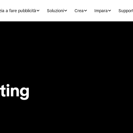
zia a fare pubblicità
Soluzioni
Crea
Impara
Suppor
ing 