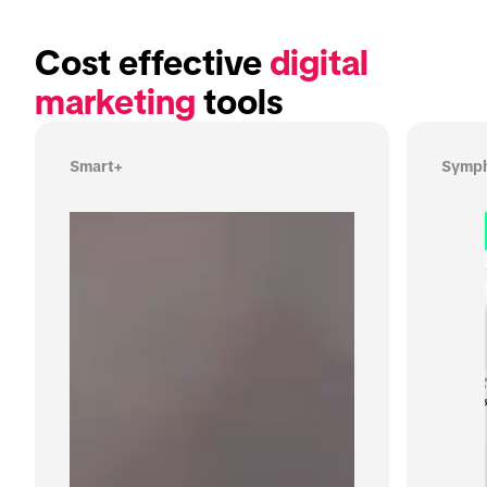
Cost effective 
digital 
marketing
 tools
Smart+
Symph