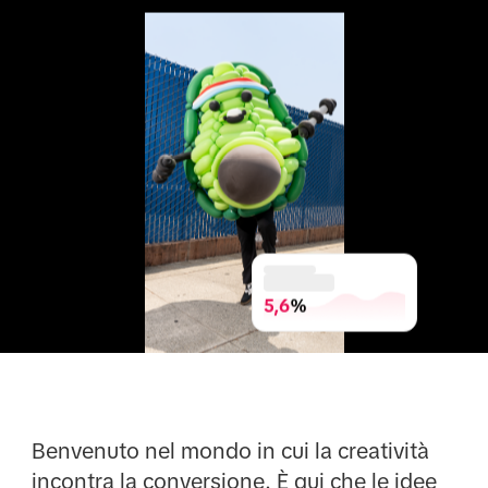
5,6
%
Benvenuto nel mondo in cui la creatività
incontra la conversione. È qui che le idee