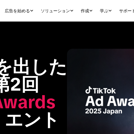
広告を始める
ソリューション
作成
学ぶ
サポー
果を出した
第2回
wards 
」
エント