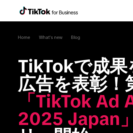
Home
What's new
Blog
TikTokで成
広告を表彰！
「TikTok Ad A
2025 Japan