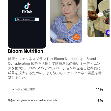
Bloom Nutrition
健康・ウェルネスブランドの Bloom Nutrition は、Brand
Consideration 広告を活用して購買意欲の高いオーディエン
スを拡大し、GMV Max がコンバージョンを促進し効率的に
成果を拡大するための、より強力なミッドファネル基盤を構
築しました。
696%
5.4%
TikTok経由のWebサイトトラフィック増加
購入意向の向上
11.4pp
16.8%
59.7K
Considerationオーディエンスの増加
ブランド選好の向上
クリック数
41%
コンバージョン数の増加
10%
1K+
参加クリエイター数
CPAの低下
10.0pp
0.97%
2.8pp
ブランド選好の増加
購入意向の向上
クリック率
6%
統合ROAS（GMV Max + Consideration Ads）
事例を詳しく見る
事例を詳しく見る
事例を詳しく見る
事例を詳しく見る
事例を詳しく見る