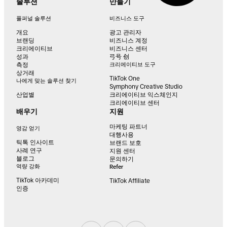
솔루션
만들기
풀퍼널 솔루션
비즈니스 도구
개요
광고 관리자
브랜딩
비즈니스 계정
크리에이티브
비즈니스 센터
성과
弓号 创
측정
크리에이티브 도구
상거래
TikTok One
나에게 맞는 솔루션 찾기
Symphony Creative Studio
산업별
크리에이티브 익스체인지
크리에이티브 센터
배우기
지원
마케팅 파트너
영감 얻기
대행사용
틱톡 인사이트
브랜드 보호
사례 연구
지원 센터
블로그
문의하기
역량 강화
Refer
TikTok 아카데미
TikTok Affiliate
인증