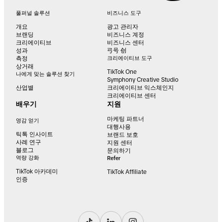
풀퍼널 솔루션
비즈니스 도구
개요
광고 관리자
브랜딩
비즈니스 계정
크리에이티브
비즈니스 센터
성과
弓号 创
측정
크리에이티브 도구
상거래
TikTok One
나에게 맞는 솔루션 찾기
Symphony Creative Studio
산업별
크리에이티브 익스체인지
크리에이티브 센터
배우기
지원
마케팅 파트너
영감 얻기
대행사용
틱톡 인사이트
브랜드 보호
사례 연구
지원 센터
블로그
문의하기
역량 강화
Refer
TikTok 아카데미
TikTok Affiliate
인증