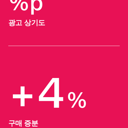
%p
광고 상기도
+4
%
구매 증분