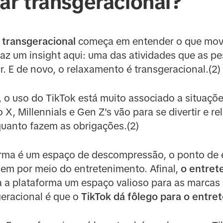
r transgeracional?
 transgeracional
começa em entender o que move
az um insight aqui: uma das atividades que as p
ar. E de novo, o relaxamento é transgeracional.(2)
 o uso do TikTok está muito associado a situaçõe
, Millennials e Gen Z's vão para se divertir e re
nquanto fazem as obrigações.(2)
forma é um espaço de descompressão, o ponto de
xem por meio do entretenimento. Afinal,
o entret
na a plataforma um espaço valioso para as marca
geracional é que o
TikTok dá fôlego para o entre