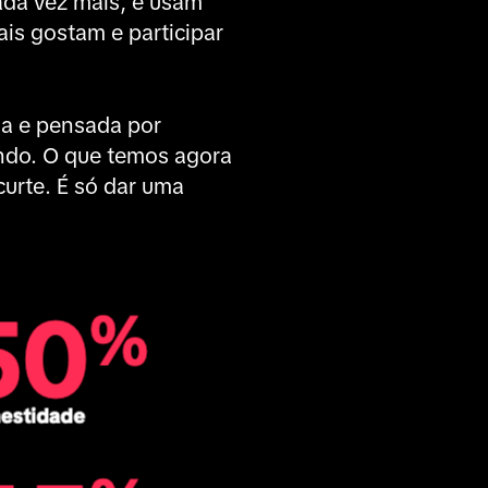
ada vez mais, e usam
is gostam e participar
da e pensada por
indo. O que temos agora
urte. É só dar uma