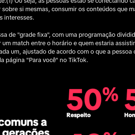
te.(1) Ou seja, as pessoas estão se conectando c
r sobre si mesmas, consumir os conteúdos que ma
s interesses.
sa de "grade fixa", com uma programação dividi
r um match entre o horário e quem estaria assist
cada um, ajustado de acordo com o que a pessoa c
da página "Para você" no TikTok.