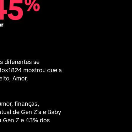
s diferentes se
 Box1824 mostrou que a
ito, Amor,
mor, finanças,
tual de Gen Z's e Baby
a Gen Z e 43% dos