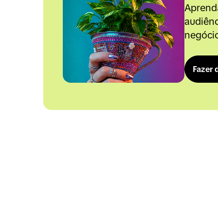
Aprenda
audiênc
negóci
Fazer 