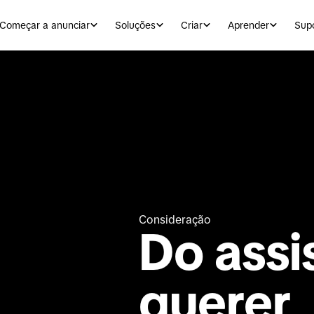
Começar a anunciar
Soluções
Criar
Aprender
Sup
Consideração
Do assis
querer