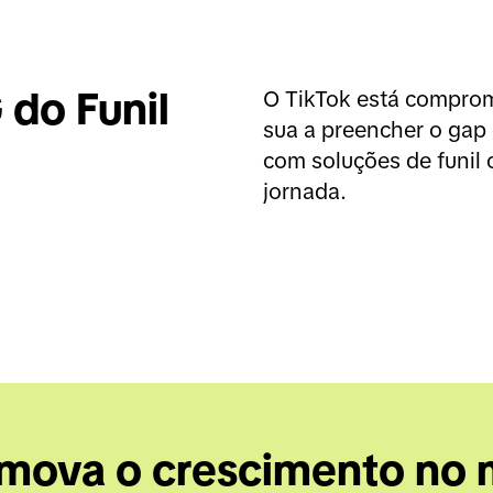
do Funil 
O TikTok está comprom
sua a preencher o gap
com soluções de funil 
jornada.
mova o crescimento no m