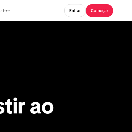
orte
Entrar
Começar
tir ao 