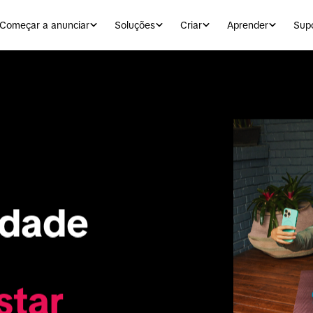
Começar a anunciar
Soluções
Criar
Aprender
Sup
dade 
star