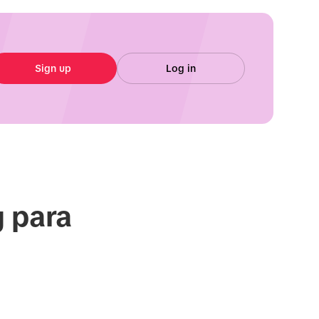
Sign up
Log in
g para