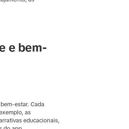
e e bem-
 bem-estar. Cada
 exemplo, as
rativas educacionais,
s do app.