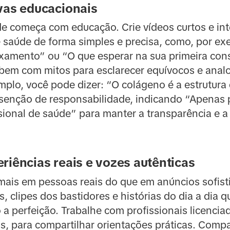
vas educacionais
ade começa com educação. Crie vídeos curtos e in
 saúde de forma simples e precisa, como, por e
xamento” ou “O que esperar na sua primeira consu
em com mitos para esclarecer equívocos e analog
mplo, você pode dizer: “O colágeno é a estrutura
isenção de responsabilidade, indicando “Apenas p
sional de saúde” para manter a transparência e 
riências reais e vozes autênticas
mais em pessoas reais do que em anúncios sofist
, clipes dos bastidores e histórias do dia a dia q
a perfeição. Trabalhe com profissionais licenci
tas, para compartilhar orientações práticas. Compa