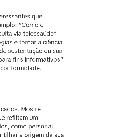
teressantes que
xemplo: “Como o
lta via telessaúde”.
ias e tornar a ciência
 de sustentação da sua
ara fins informativos”
a conformidade.
icados. Mostre
ue reflitam um
ados, como personal
rtilhar a origem da sua