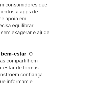
com consumidores que
mentos a apps de
 se apoia em
cisa equilibrar
 sem exagerar e ajude
e bem-estar
. O
cas compartilhem
em-estar de formas
constroem confiança
que informam e