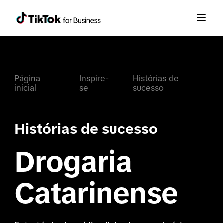
Página
Inspire-
Histórias de
inicial
se
sucesso
Histórias de sucesso
Drogaria
Catarinense