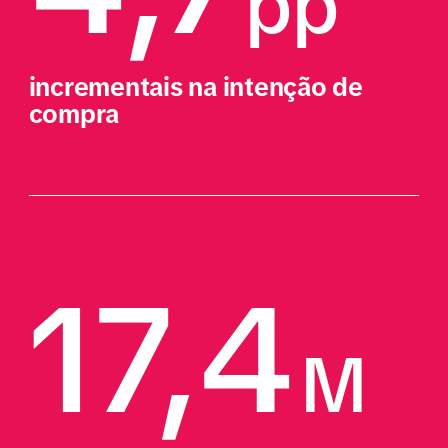
pp
incrementais na intenção de 
compra
17,4
M