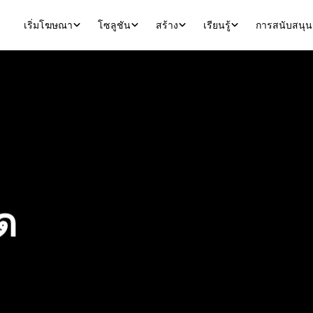
เริ่มโฆษณา
โซลูชัน
สร้าง
เรียนรู้
การสนับสนุน
ด