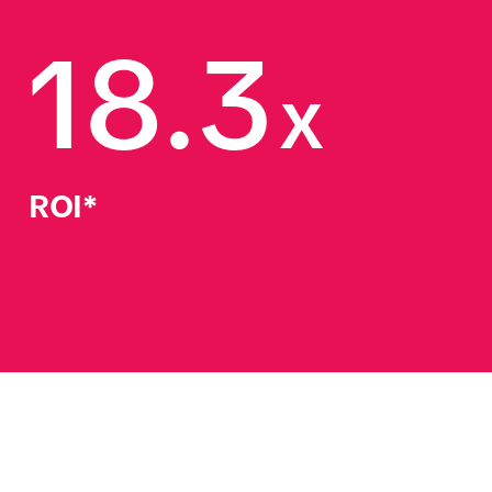
18.3
x
ROI*