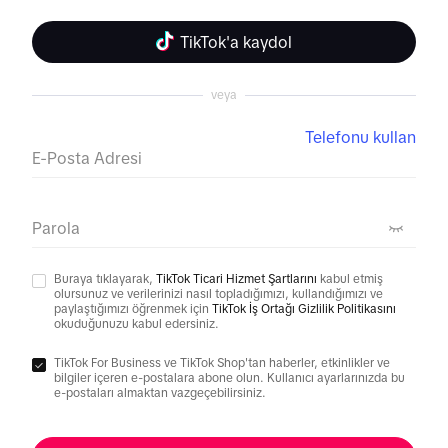
TikTok'a kaydol
veya
Telefonu kullan
E-Posta Adresi
Parola
Buraya tıklayarak,
TikTok Ticari Hizmet Şartlarını
kabul etmiş
olursunuz ve verilerinizi nasıl topladığımızı, kullandığımızı ve
paylaştığımızı öğrenmek için
TikTok İş Ortağı Gizlilik Politikasını
okuduğunuzu kabul edersiniz.
TikTok For Business ve TikTok Shop'tan haberler, etkinlikler ve
bilgiler içeren e-postalara abone olun. Kullanıcı ayarlarınızda bu
e-postaları almaktan vazgeçebilirsiniz.