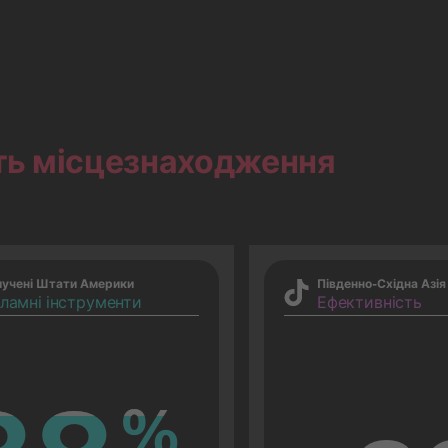
ть місцезнаходження
лучені Штати Америки
Південно-Східна Азія
ламні інструменти
Ефективність
%
%