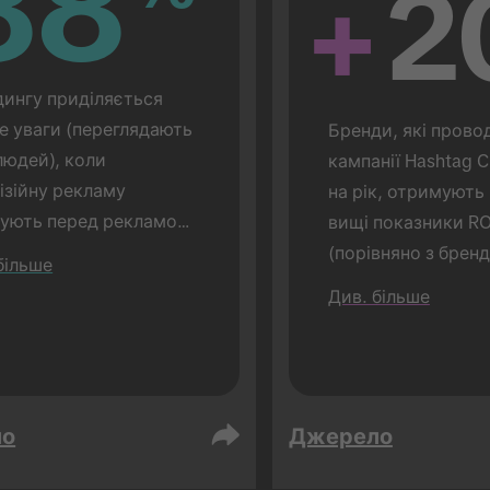
88
88
+
2
ингу приділяється 
е уваги (переглядають 
Бренди, які провод
юдей), коли 
кампанії Hashtag Ch
ізійну рекламу 
на рік, отримують 
ують перед рекламою 
вищі показники RO
k (порівняно з 72%, 
(порівняно з бренда
більше
рекламу TikTok 
проводять лише 1)
Див. більше
ували окремо). 
дження проводилося в 
 формі.
ло
Джерело