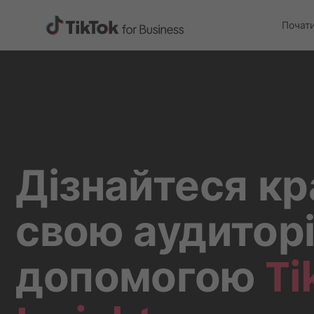
Почат
Дізнайтеся к
свою аудиторі
допомогою
Ti