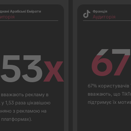
днані Арабські Емірати
Франція
иторія
Аудиторія
67
67
.53
x
67% користувачів T
вважають, що TikTo
вважають рекламу в 
підтримує їх моти
k у 1,53 раза цікавішою 
вняно з рекламою на 
 платформах).