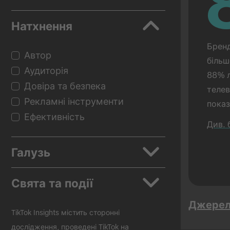
Натхнення
Бренд
Автор
більш
Аудиторія
88% л
Довіра та безпека
телев
Рекламні інструменти
показ
Ефективність
TikTo
Див. 
коли 
показ
Галузь
Дослі
очній
Програми
Свята та події
Авто
Джере
Краса й особистий догляд
Назад до школи
TikTok Insights містить сторонні
Споживчі товари
Чорна п'ятниця
дослідження, проведені TikTok на