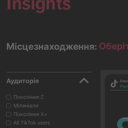
Insights
Обері
Місцезнаходження:
Аудиторія
Спо
Рек
Покоління Z
Міленіали
Покоління Х+
All TikTok users