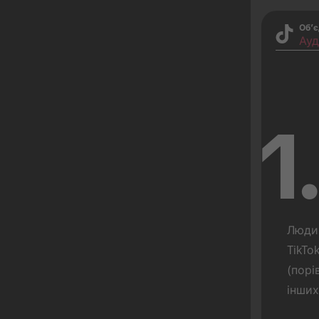
Об’є
Ауд
1
Люди 
TikTo
(порі
інших