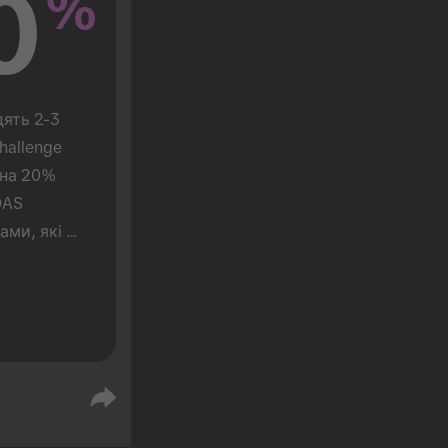
0
%
ять 2-3 
allenge 
на 20% 
AS 
ми, які 
.