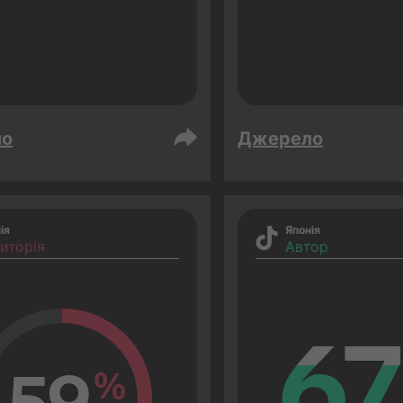
ло
Джерело
ія
Японія
иторія
Автор
67
67
59
%