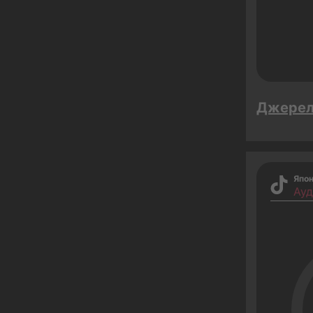
Джере
Япон
Ауд