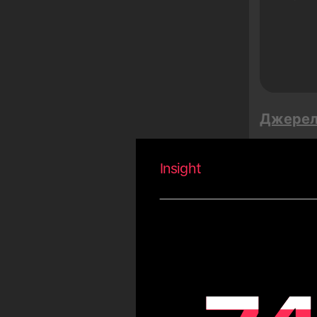
Buen Fin
Сонгкран
Грандіозний розпродаж
Тет
Summer
Джере
Carnival
Eid
Insight
Fiestas Patrias
Copa America
Сауд
Ауд
Olympic Games