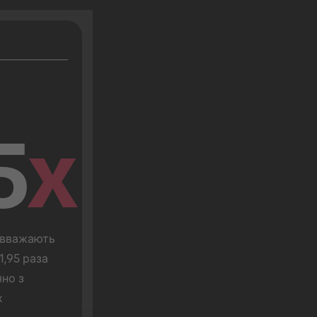
5
x
вважають 
1,95 раза 
но з 
 