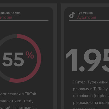
івська Аравія
Туреччина
иторія
Аудиторія
1.9
55
%
Жителі Туреччини 
рекламу в TikTok у 
ористувачів TikTok 
цікавішою (порівня
лядають контент, 
рекламою на інших
заний зі святами Ід.