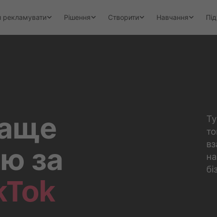
и рекламувати
Рішення
Створити
Навчання
Пі
раще
Ту
то
вз
ю за
на
бі
kTok