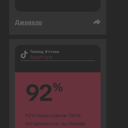
Джерело
Таїланд, В’єтнам
Аудиторія
92
%
92% користувачів TikTok 
погоджуються, що бренди 