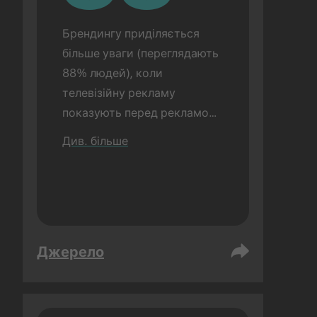
Брендингу приділяється 
більше уваги (переглядають 
88% людей), коли 
телевізійну рекламу 
показують перед рекламою 
TikTok (порівняно з 72%, 
Див. більше
коли рекламу TikTok 
показували окремо). 
Дослідження проводилося в 
очній формі.
Джерело