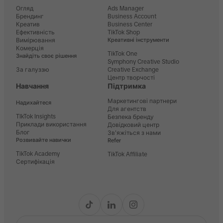
Огляд
Ads Manager
Брендинг
Business Account
Креатив
Business Center
Ефективність
TikTok Shop
Вимірювання
Креативні інструменти
Комерція
TikTok One
Знайдіть своє рішення
Symphony Creative Studio
За галуззю
Creative Exchange
Центр творчості
Навчання
Підтримка
Маркетингові партнери
Надихайтеся
Для агентств
TIkTok Insights
Безпека бренду
Приклади використання
Довідковий центр
Блог
Зв'яжіться з нами
Розвивайте навички
Refer
TikTok Academy
TikTok Affiliate
Сертифікація