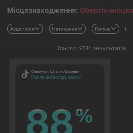
Оберіть місце
Місцезнаходження:
Аудиторія
Натхнення
Галузь
Св
Усього: 9511 результатів
Сполучені Штати Америки
Рекламні інструменти
88
88
%
%