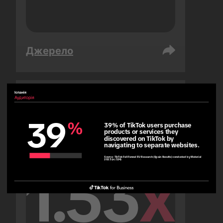
Джерело
Іспанія
Аудиторія
Об’єднані Арабські Емірати
Аудиторія
39
%
39% of TikTok users purchase 
products or services they 
discovered on TikTok by 
navigating to separate websites.
Source:
TikTok Full Funnel EU Research (Spain Results) conducted by Material
2023 (n=524)
1.53
x