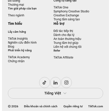
Đo lường
Công cụ sáng tạo
Thương mại
TikTok One
Tìm giải pháp của bạn
Symphony Creative Studio
Theo ngành
Creative Exchange
Trung tâm sáng tạo
Tìm hiểu
Hỗ trợ
Đối tác tiếp thị
Lấy cảm hứng
Dành cho đại lý
TikTok Insights
An toàn thương hiệu
Nghiên cứu điển hình
Trung tâm trợ giúp
Blog
Liên hệ với chúng tôi
Phát triển kỹ năng
Refer
TikTok Academy
TikTok Affiliate
Chứng nhận
Tiếng Việt
© 2026
Điều khoản và chính sách
Quyền riêng tư
TikTok.com