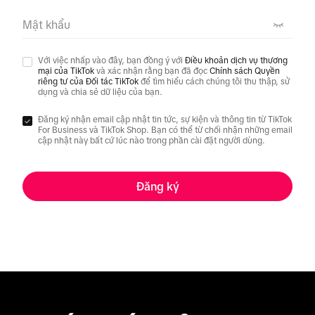
Mật khẩu
Với việc nhấp vào đây, bạn đồng ý với
Điều khoản dịch vụ thương
mại của TikTok
và xác nhận rằng bạn đã đọc
Chính sách Quyền
riêng tư của Đối tác TikTok
để tìm hiểu cách chúng tôi thu thập, sử
dụng và chia sẻ dữ liệu của bạn.
Đăng ký nhận email cập nhật tin tức, sự kiện và thông tin từ TikTok
For Business và TikTok Shop. Bạn có thể từ chối nhận những email
cập nhật này bất cứ lúc nào trong phần cài đặt người dùng.
Đăng ký