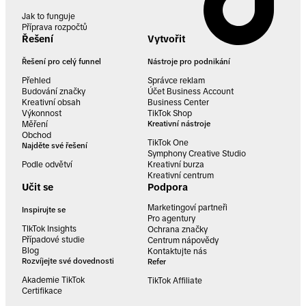
Jak to funguje
Příprava rozpočtů
Řešení
Vytvořit
Řešení pro celý funnel
Nástroje pro podnikání
Přehled
Správce reklam
Budování značky
Účet Business Account
Kreativní obsah
Business Center
Výkonnost
TikTok Shop
Měření
Kreativní nástroje
Obchod
TikTok One
Najděte své řešení
Symphony Creative Studio
Podle odvětví
Kreativní burza
Kreativní centrum
Učit se
Podpora
Marketingoví partneři
Inspirujte se
Pro agentury
TIkTok Insights
Ochrana značky
Případové studie
Centrum nápovědy
Blog
Kontaktujte nás
Rozvíjejte své dovednosti
Refer
Akademie TikTok
TikTok Affiliate
Certifikace