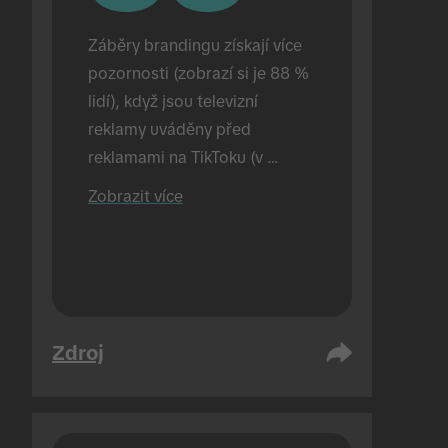
Záběry brandingu získají více 
pozornosti (zobrazí si je 88 % 
lidí), když jsou televizní 
reklamy uváděny před 
reklamami na TikToku (v 
porovnání se 72 %, když jsou 
Zobrazit více
reklamy na TikToku uváděny 
samostatně). Studie probíhala 
v rámci osobního sezení.
Zdroj