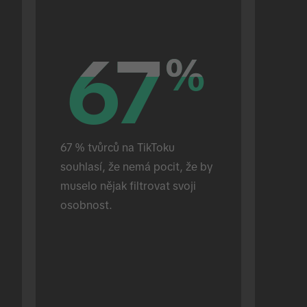
67
67
%
%
67 % tvůrců na TikToku 
souhlasí, že nemá pocit, že by 
muselo nějak filtrovat svoji 
osobnost.