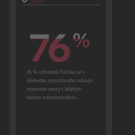
Lidé
76
76
%
%
76 % uživatelů TikToku si v 
důsledku impulzivního nákupu 
rezervuje cesty s blízkým 
datem odjezdu/odletu.