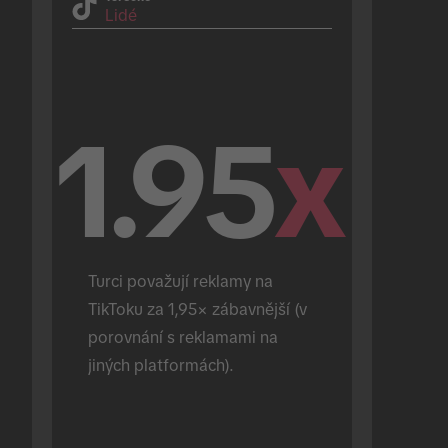
Lidé
1.95
x
Turci považují reklamy na 
TikToku za 1,95× zábavnější (v 
porovnání s reklamami na 
jiných platformách).