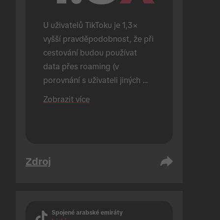
U uživatelů TikToku je 1,3× 
vyšší pravděpodobnost, že při 
cestování budou používat 
data přes roaming (v 
porovnání s uživateli jiných 
platforem než TikToku).
Zobrazit více
Zdroj
Spojené arabské emiráty