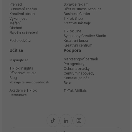
Přehled
Správce reklam
Budování značky
Účet Business Account
Kreativní obsah
Business Center
Výkonnost
TikTok Shop
Měření
Kreativní nástroje
Obchod
TikTok One
Najděte své řešení
Symphony Creative Studio
Podle odvětví
Kreativní burza
Kreativní centrum
Učit se
Podpora
Marketingoví partneři
Inspirujte se
Pro agentury
TIkTok Insights
Ochrana značky
Případové studie
Centrum nápovědy
Blog
Kontaktujte nás
Rozvíjejte své dovednosti
Refer
Akademie TikTok
TikTok Affiliate
Certifikace