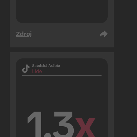
Zdroj
Saúdská Arábie
Lidé
1.3
x