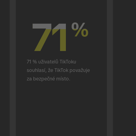
71
71
%
%
71 % uživatelů TikToku 
souhlasí, že TikTok považuje 
za bezpečné místo.