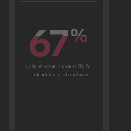
67
67
%
%
67 % uživatelů TikToku věří, že 
TikTok udržuje jejich motivaci.