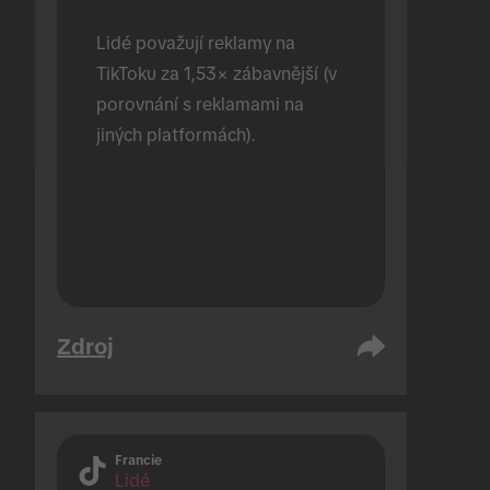
Lidé považují reklamy na 
TikToku za 1,53× zábavnější (v 
porovnání s reklamami na 
jiných platformách).
Zdroj
Francie
Lidé