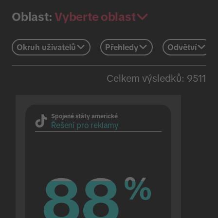
Vyberte oblast
Oblast:
Okruh uživatelů
Přehledy
Odvětví
Celkem výsledků: 9511
Spojené státy americké
Řešení pro reklamy
88
88
%
%