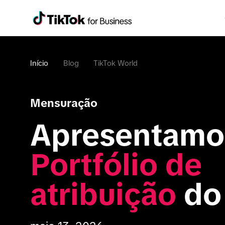
Início
Blog
TikTok World
Mensuração
Portfólio de 
atribuição
 do