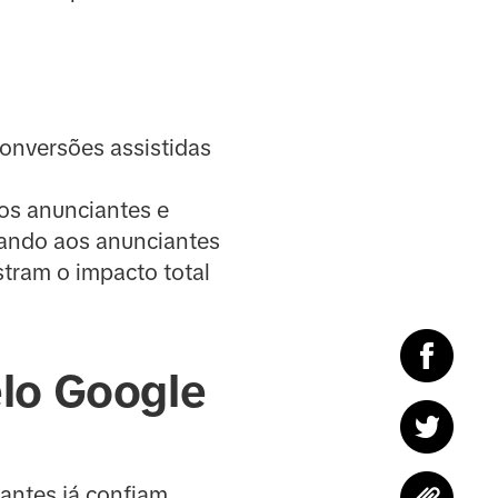
Conversões assistidas
os anunciantes e
tando aos anunciantes
stram o impacto total
elo Google
antes já confiam,