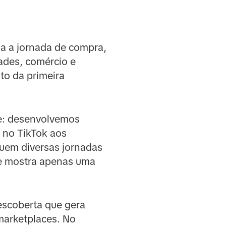
da a jornada de compra,
ades, comércio e
o da primeira
de: desenvolvemos
 no TikTok aos
guem diversas jornadas
ue mostra apenas uma
escoberta que gera
 marketplaces. No