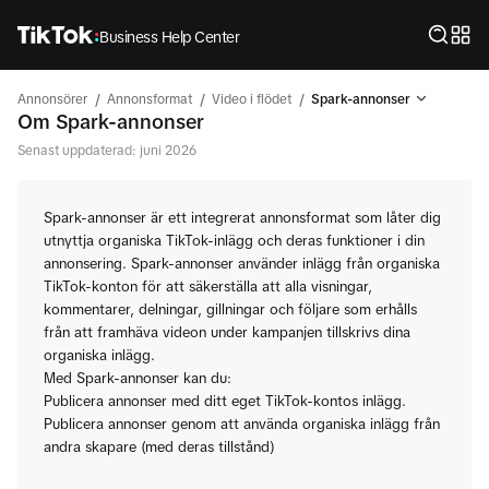
Business Help Center
/
/
/
Annonsörer
Annonsformat
Video i flödet
Spark-annonser
Om Spark-annonser
Senast uppdaterad: juni 2026
Spark-annonser är ett integrerat annonsformat som låter dig
utnyttja organiska TikTok-inlägg och deras funktioner i din
annonsering. Spark-annonser använder inlägg från organiska
TikTok-konton för att säkerställa att alla visningar,
kommentarer, delningar, gillningar och följare som erhålls
från att framhäva videon under kampanjen tillskrivs dina
organiska inlägg.
Med Spark-annonser kan du:
Publicera annonser med ditt eget TikTok-kontos inlägg.
Publicera annonser genom att använda organiska inlägg från
andra skapare (med deras tillstånd)