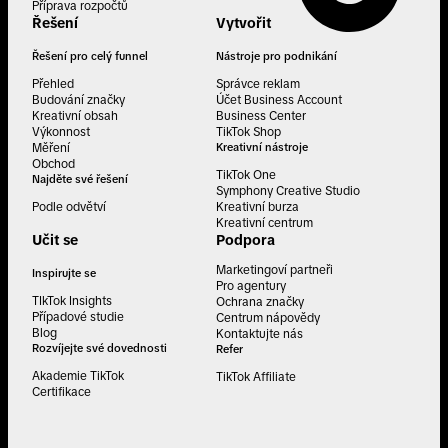
Příprava rozpočtů
Řešení
Vytvořit
Řešení pro celý funnel
Nástroje pro podnikání
Přehled
Správce reklam
Budování značky
Účet Business Account
Kreativní obsah
Business Center
Výkonnost
TikTok Shop
Měření
Kreativní nástroje
Obchod
TikTok One
Najděte své řešení
Symphony Creative Studio
Podle odvětví
Kreativní burza
Kreativní centrum
Učit se
Podpora
Marketingoví partneři
Inspirujte se
Pro agentury
TIkTok Insights
Ochrana značky
Případové studie
Centrum nápovědy
Blog
Kontaktujte nás
Rozvíjejte své dovednosti
Refer
Akademie TikTok
TikTok Affiliate
Certifikace