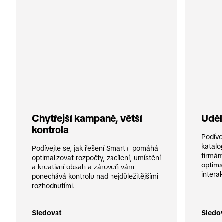
Chytřejší kampaně, větší 
Uděl
kontrola
Podíve
katalo
Podívejte se, jak řešení Smart+ pomáhá 
firmám
optimalizovat rozpočty, zacílení, umístění 
optima
a kreativní obsah a zároveň vám 
intera
ponechává kontrolu nad nejdůležitějšími 
rozhodnutími.
Sledovat
Sledo