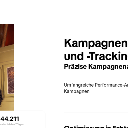
Kampagnenp
und -Tracki
Präzise Kampagnen
Umfangreiche Performance-Ana
Kampagnen
344.211
in den letzten 7 Tagen