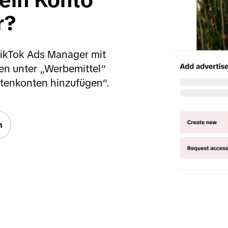
ein Konto 
r?
ikTok Ads Manager mit 
n unter „Werbemittel“ 
tenkonten hinzufügen“.
n