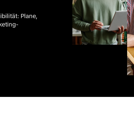
lität: Plane, 
keting-