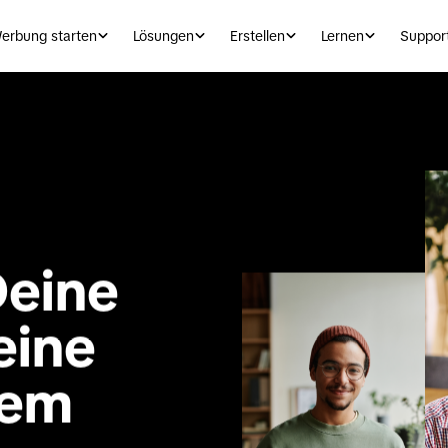
erbung starten
Lösungen
Erstellen
Lernen
Suppor
eine 
ine 
em 