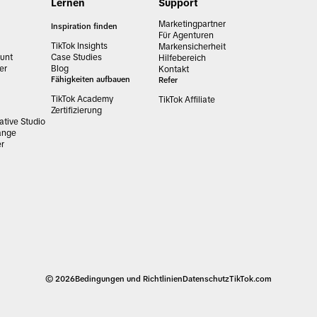
Lernen
Support
Marketingpartner
Inspiration finden
Für Agenturen
TikTok Insights
Markensicherheit
unt
Case Studies
Hilfebereich
er
Blog
Kontakt
Fähigkeiten aufbauen
Refer
TikTok Academy
TikTok Affiliate
Zertifizierung
tive Studio
ange
er
© 2026
Bedingungen und Richtlinien
Datenschutz
TikTok.com