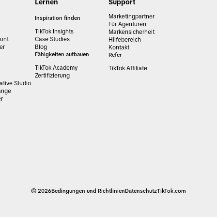
Lernen
Support
Marketingpartner
Inspiration finden
Für Agenturen
TikTok Insights
Markensicherheit
unt
Case Studies
Hilfebereich
er
Blog
Kontakt
Fähigkeiten aufbauen
Refer
TikTok Academy
TikTok Affiliate
Zertifizierung
tive Studio
ange
er
© 2026
Bedingungen und Richtlinien
Datenschutz
TikTok.com