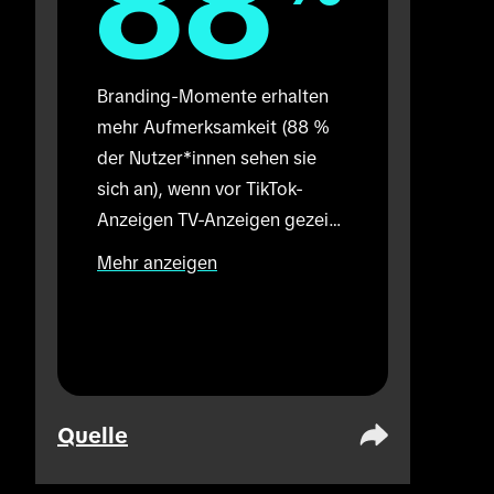
88
88
Branding-Momente erhalten 
mehr Aufmerksamkeit (88 % 
der Nutzer*innen sehen sie 
sich an), wenn vor TikTok-
Anzeigen TV-Anzeigen gezeigt 
werden (im Vergleich mit 72 %, 
Mehr anzeigen
wenn nur TikTok-Anzeigen 
gezeigt werden). In einer 
Präsenzumgebung 
durchgeführt.
Quelle