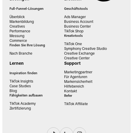
Full-Funnel-Lösungen
Geschäftstools
Überblick
Ads Manager
Markenbildung
Business Account
Creatives
Business Center
Performance
TikTok Shop
Messung
Kreativtools
Commerce
TikTok One
Finden Sie Ihre Lösung
Symphony Creative Studio
Nach Branche
Creative Exchange
Creative Center
Lernen
Support
Marketingpartner
Inspiration finden
Für Agenturen
TikTok Insights
Markensicherheit
Case Studies
Hilfebereich
Blog
Kontakt
Fähigkeiten aufbauen
Refer
TikTok Academy
TikTok Affiliate
Zertifizierung