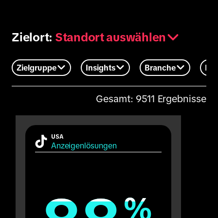
Standort auswählen
Zielort:
Zielgruppe
Insights
Branche
Eve
Gesamt: 9511 Ergebnisse
USA
Anzeigenlösungen
%
%