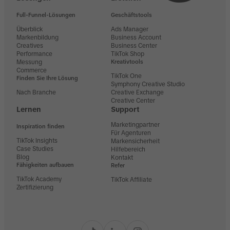
Full-Funnel-Lösungen
Geschäftstools
Überblick
Ads Manager
Markenbildung
Business Account
Creatives
Business Center
Performance
TikTok Shop
Messung
Kreativtools
Commerce
TikTok One
Finden Sie Ihre Lösung
Symphony Creative Studio
Nach Branche
Creative Exchange
Creative Center
Lernen
Support
Marketingpartner
Inspiration finden
Für Agenturen
TikTok Insights
Markensicherheit
Case Studies
Hilfebereich
Blog
Kontakt
Fähigkeiten aufbauen
Refer
TikTok Academy
TikTok Affiliate
Zertifizierung