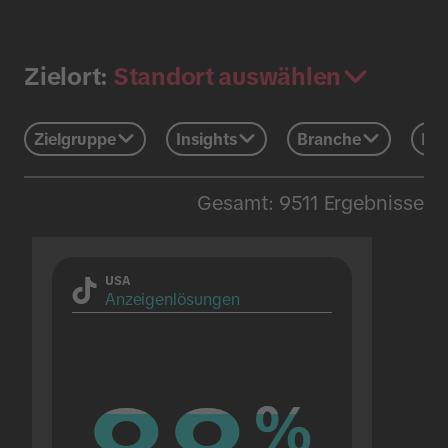
Standort auswählen
Zielort:
Zielgruppe
Insights
Branche
Eve
Gesamt: 9511 Ergebnisse
USA
Anzeigenlösungen
%
%