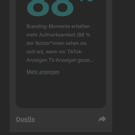
88
88
Branding-Momente erhalten 
mehr Aufmerksamkeit (88 % 
der Nutzer*innen sehen sie 
sich an), wenn vor TikTok-
Anzeigen TV-Anzeigen gezeigt 
werden (im Vergleich mit 72 %, 
Mehr anzeigen
wenn nur TikTok-Anzeigen 
gezeigt werden). In einer 
Präsenzumgebung 
durchgeführt.
Quelle