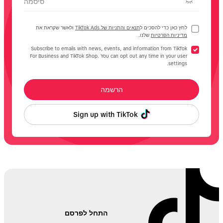
סיסמה
לחץ כאן כדי להסכים ל
תנאים והתניות של TikTok Ads
ולאשר שקראת את
מדיניות הפרטיות
שלנו.
Subscribe to emails with news, events, and information from TikTok
For Business and TikTok Shop. You can opt out any time in your user
settings.
הרשמה
Sign up with TikTok
התחל לפרסם