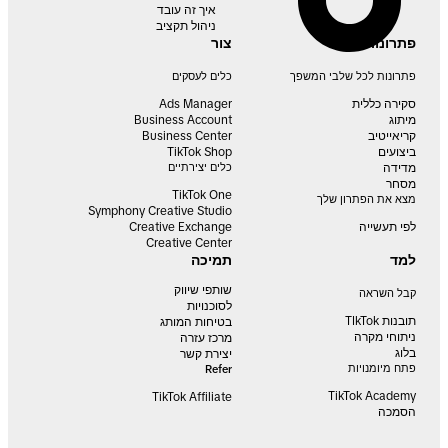
איך זה עובד
ניהול תקציב
פתרונות
צור
פתרונות לכל שלבי המשפך
כלים לעסקים
סקירה כללית
Ads Manager
מיתוג
Business Account
קריאייטיב
Business Center
ביצועים
TikTok Shop
מדידה
כלים יצירתיים
מסחר
TikTok One
מצא את הפתרון שלך
Symphony Creative Studio
לפי תעשייה
Creative Exchange
Creative Center
למד
תמיכה
שותפי שיווק
קבל השראה
לסוכנויות
תובנות TIkTok
בטיחות המותג
ניתוחי מקרה
מרכז עזרה
בלוג
יצירת קשר
פתח מיומנויות
Refer
TikTok Academy
TikTok Affiliate
הסמכה