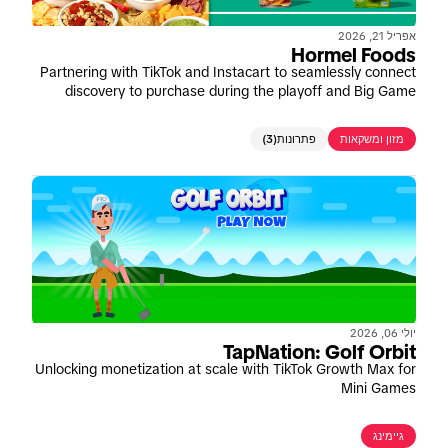
אפריל 21, 2026
Hormel Foods
Partnering with TikTok and Instacart to seamlessly connect
discovery to purchase during the playoff and Big Game
window
מזון ומשקאות
פתרונות
(3)
יולי 06, 2026
TapNation: Golf Orbit
Unlocking monetization at scale with TikTok Growth Max for
Mini Games
גיימינג