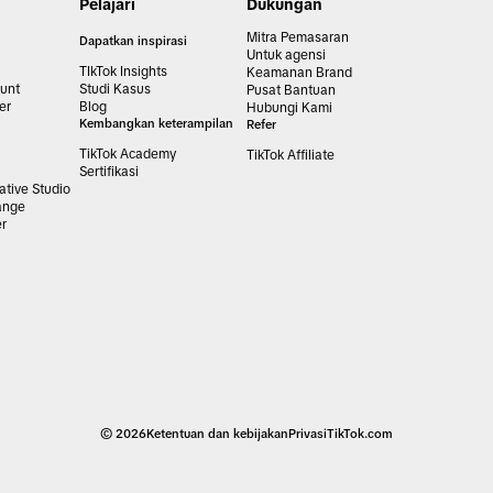
Pelajari
Dukungan
Mitra Pemasaran
Dapatkan inspirasi
Untuk agensi
TIkTok Insights
Keamanan Brand
unt
Studi Kasus
Pusat Bantuan
er
Blog
Hubungi Kami
Kembangkan keterampilan
Refer
TikTok Academy
TikTok Affiliate
Sertifikasi
tive Studio
ange
er
© 2026
Ketentuan dan kebijakan
Privasi
TikTok.com