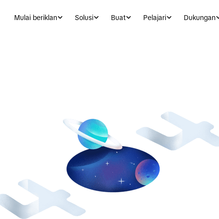
Mulai beriklan
Solusi
Buat
Pelajari
Dukungan