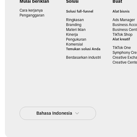
Mulai beriklan
Solusi
Buat
Cara kerjanya
Solusi full-funnel
Alat bisnis
Penganggaran
Ringkasan
Ads Manager
Branding
Business Acco
Materi Iklan
Business Cent
Kinerja
TikTok Shop
Pengukuran
Alat kreatif
Komersial
TikTok One
Temukan solusi Anda
Symphony Crea
Berdasarkan industri
Creative Exch
Creative Cent
Bahasa Indonesia