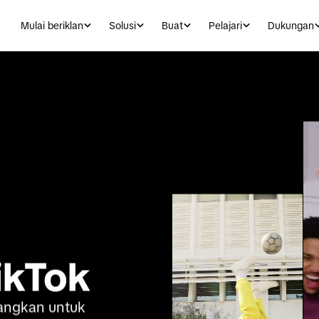
Mulai beriklan
Solusi
Buat
Pelajari
Dukungan
ikTok
angkan untuk 