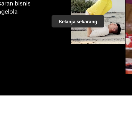
aran bisnis 
gelola 
Belanja sekarang