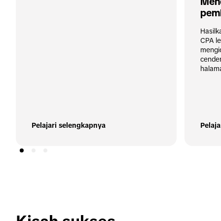
Mend
pem
Hasilk
CPA le
mengid
cender
halam
Pelajari selengkapnya
Pelaj