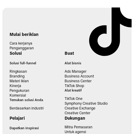
Mulai beriklan
Cara kerjanya
Penganggaran
Solusi
Buat
Solusi full-funnel
Alat bisnis
Ringkasan
Ads Manager
Branding
Business Account
Materi Iklan
Business Center
Kinerja
TikTok Shop
Pengukuran
Alat kreatif
Komersial
TikTok One
Temukan solusi Anda
Symphony Creative Studio
Berdasarkan industri
Creative Exchange
Creative Center
Pelajari
Dukungan
Mitra Pemasaran
Dapatkan inspirasi
Untuk agensi