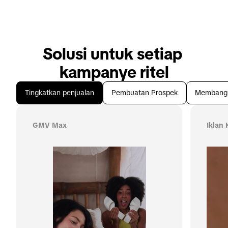
Solusi untuk setiap 
kampanye ritel
Tingkatkan penjualan
Pembuatan Prospek
Membangu
GMV Max
Iklan