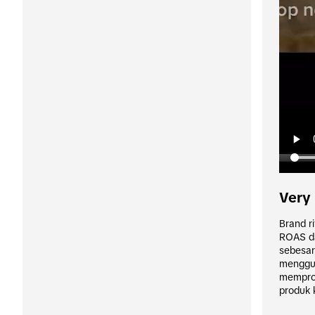
Very
Brand ri
ROAS da
sebesar
menggun
memprom
produk 