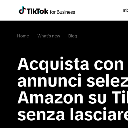
Ini
Home
What's new
Blog
Acquista con 
annunci selez
Amazon su Ti
senza lasciare