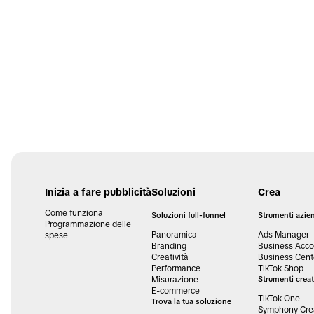
Inizia a fare pubblicità
Soluzioni
Crea
Come funziona
Soluzioni full-funnel
Strumenti azien
Programmazione delle
Panoramica
Ads Manager
spese
Branding
Business Acco
Creatività
Business Cent
Performance
TikTok Shop
Misurazione
Strumenti creat
E-commerce
TikTok One
Trova la tua soluzione
Symphony Crea