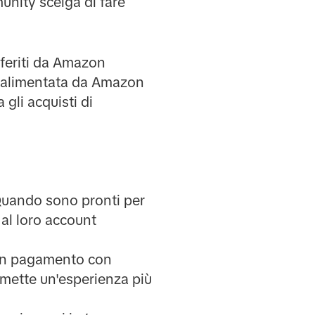
unity scelga di fare
eferiti da Amazon
 è alimentata da Amazon
gli acquisti di
 Quando sono pronti per
 al loro account
 un pagamento con
rmette un'esperienza più