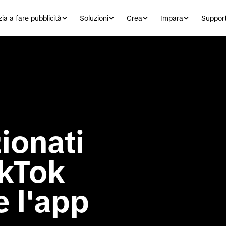
zia a fare pubblicità
Soluzioni
Crea
Impara
Suppor
ionati 
kTok 
 l'app
