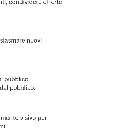
i, condividere offerte
tusiasmare nuovi
l pubblico
dal pubblico.
imento visivo per
mi.