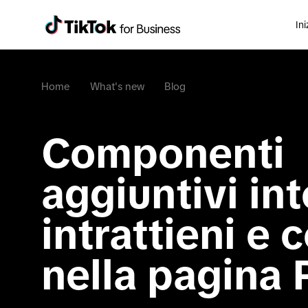
Ini
Home
What's new
Blog
Componenti 
aggiuntivi inte
intrattieni e c
nella pagina P