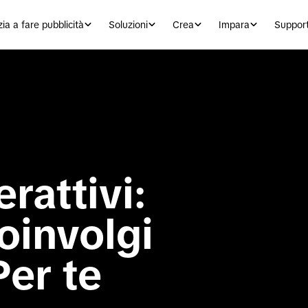
zia a fare pubblicità
Soluzioni
Crea
Impara
Suppor
rattivi: 
oinvolgi 
er te
