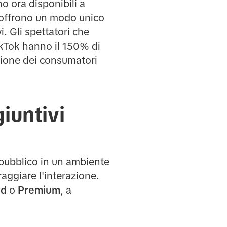
o ora disponibili a
vi offrono un modo unico
i. Gli spettatori che
kTok hanno il 150% di
nzione dei consumatori
iuntivi
o pubblico in un ambiente
ggiare l'interazione.
rd
o
Premium
, a