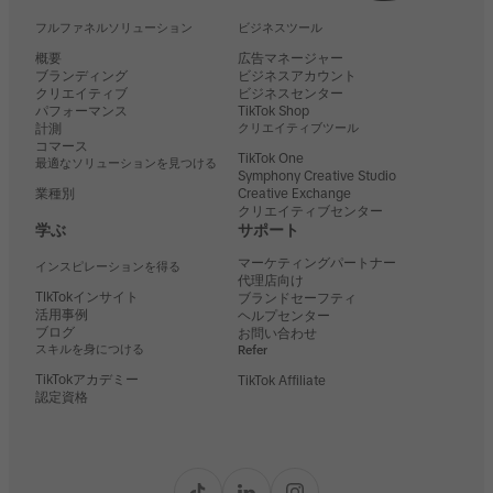
フルファネルソリューション
ビジネスツール
概要
広告マネージャー
ブランディング
ビジネスアカウント
クリエイティブ
ビジネスセンター
パフォーマンス
TikTok Shop
計測
クリエイティブツール
コマース
TikTok One
最適なソリューションを見つける
Symphony Creative Studio
業種別
Creative Exchange
クリエイティブセンター
学ぶ
サポート
マーケティングパートナー
インスピレーションを得る
代理店向け
TIkTokインサイト
ブランドセーフティ
活用事例
ヘルプセンター
ブログ
お問い合わせ
スキルを身につける
Refer
TikTokアカデミー
TikTok Affiliate
認定資格