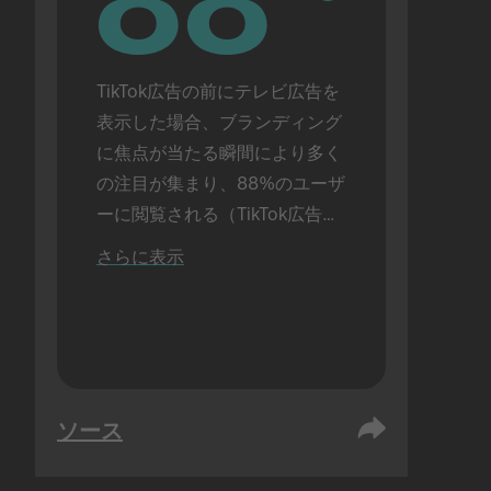
88
88
TikTok広告の前にテレビ広告を
表示した場合、ブランディング
に焦点が当たる瞬間により多く
の注目が集まり、88%のユーザ
ーに閲覧される（TikTok広告を
単独で表示した場合は72%）。
さらに表示
対面で実施。
ソース