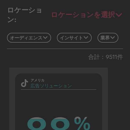
ロケーショ
ロケーションを選択
ン:
オーディエンス
インサイト
業界
合計：9511件
アメリカ
広告ソリューション
%
%