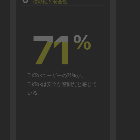
信頼性と安全性
71
71
%
%
TikTokユーザーの71%が、
TikTokは安全な空間だと感じて
いる。