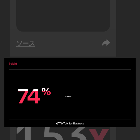
ソース
Insight
アラブ首長国連邦
オーディエンス
74
74
%
%
Source:
1.53
x