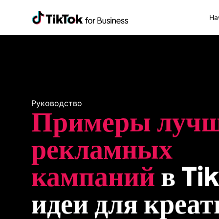
На
Руководство
Примеры лучш
рекламных 
кампаний
 в Ti
идеи для креат