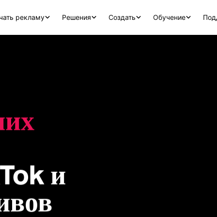
чать рекламу
Решения
Создать
Обучение
Под
их 
kTok и 
ивов