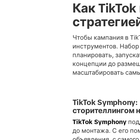
Как TikTo
стратегие
Чтобы кампания в Ti
инструментов. Набор
планировать, запуска
концепции до размещ
масштабировать самы
TikTok Symphony:
сторителлингом н
TikTok Symphony
под
до монтажа. С его п
объявления, с самого