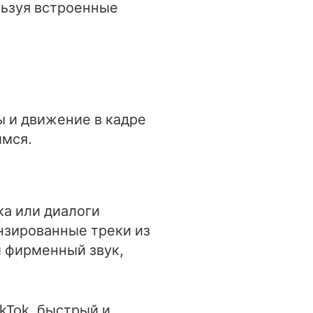
льзуя встроенные
ы и движение в кадре
имся.
ка или диалоги
нзированные треки из
й фирменный звук,
kTok, быстрый и