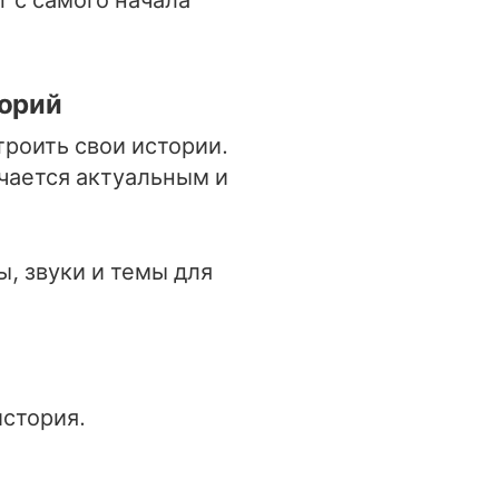
 с самого начала
торий
роить свои истории.
учается актуальным и
ы, звуки и темы для
стория.