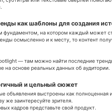
п, субтитры или текстовые оверлеи помогают
.
ренды как шаблоны для создания ис
 фундаментом, на котором каждый может ст
енды осмысленно и к месту, то контент пол
 Spotlight — там можно найти последние тренд
е на основе реальных данных об аудитории.
огичный и цельный сюжет
е объявления выстроены как полноценная и
азу же заинтересуйте зрителя.
ервых кадров представьте свой продукт.