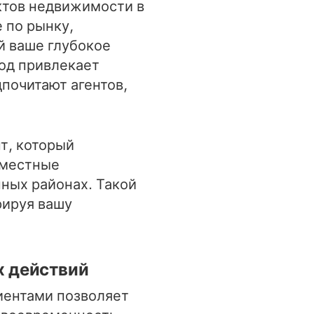
ктов недвижимости в
 по рынку,
й ваше глубокое
ход привлекает
почитают агентов,
т, который
 местные
ных районах. Такой
рируя вашу
 действий
иентами позволяет