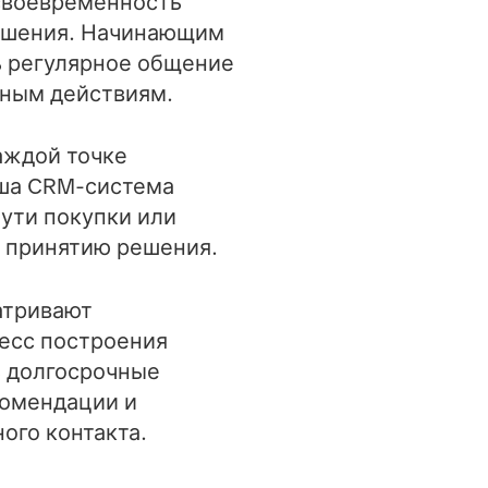
 своевременность
ношения. Начинающим
ь регулярное общение
нным действиям.
аждой точке
аша CRM-система
пути покупки или
 принятию решения.
атривают
цесс построения
 долгосрочные
комендации и
ого контакта.