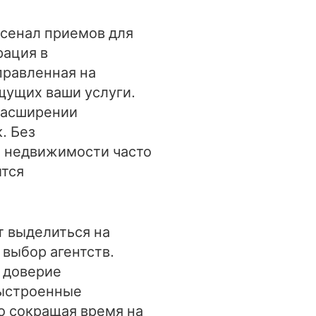
рсенал приемов для
рация в
правленная на
щущих ваши услуги.
расширении
. Без
е недвижимости часто
ится
т выделиться на
выбор агентств.
 доверие
выстроенные
о сокращая время на