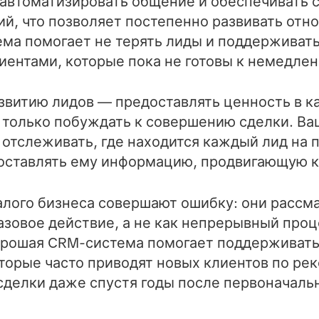
 автоматизировать общение и обеспечивать
й, что позволяет постепенно развивать от
ма помогает не терять лиды и поддерживат
иентами, которые пока не готовы к немедле
звитию лидов — предоставлять ценность в к
е только побуждать к совершению сделки. В
отслеживать, где находится каждый лид на 
оставлять ему информацию, продвигающую к
лого бизнеса совершают ошибку: они рассм
азовое действие, а не как непрерывный про
орошая CRM-система помогает поддерживать
торые часто приводят новых клиентов по ре
делки даже спустя годы после первоначальн