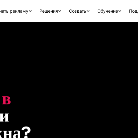
чать рекламу
Решения
Создать
Обучение
Под
в 
и 
жна?