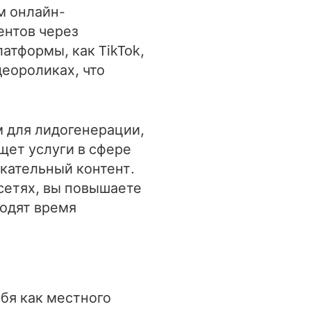
м онлайн-
ентов через
латформы, как TikTok,
деороликах, что
 для лидогенерации,
щет услуги в сфере
кательный контент.
сетях, вы повышаете
водят время
бя как местного