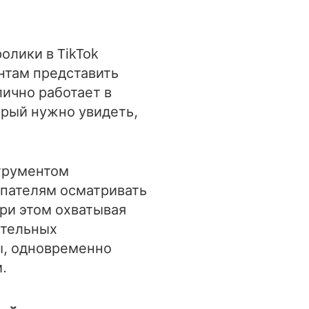
олики в TikTok
там представить
лично работает в
орый нужно увидеть,
трументом
упателям осматривать
при этом охватывая
ательных
ы, одновременно
.