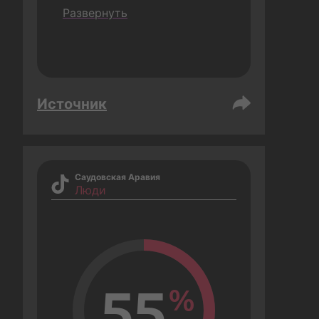
сравнению с брендами, 
Развернуть
которые проводят только 
одну кампанию).
Источник
Саудовская Аравия
Люди
55
%