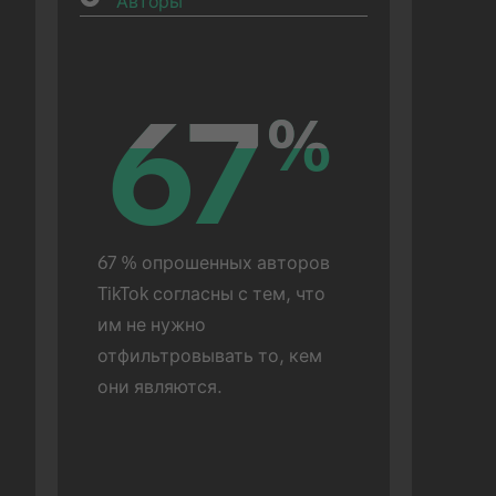
Авторы
67
67
%
%
67 % опрошенных авторов 
TikTok согласны с тем, что 
им не нужно 
отфильтровывать то, кем 
они являются.