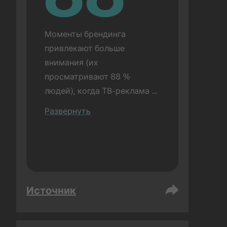
Моменты брендинга 
привлекают больше 
внимания (их 
просматривают 88 % 
людей), когда ТВ-реклама 
показывается перед 
Развернуть
рекламой TikTok (по 
сравнению с 72 %, когда 
реклама TikTok 
показывается отдельно). 
Проводится в очной форме.
Источник