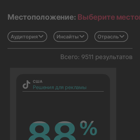
Выберите мест
Местоположение:
Аудитория
Инсайты
Отрасль
Всего: 9511 результатов
США
Решения для рекламы
88
88
%
%