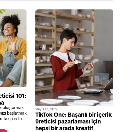
icisi 101:
ma
bı oluşturmak
Mayıs 13, 2026
nızı başlatmak
TikTok One: Başarılı bir içerik
u takip edin.
üreticisi pazarlaması için
hepsi bir arada kreatif