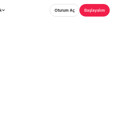
k
Oturum Aç
Başlayalım