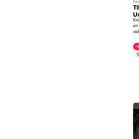
Kas
Ti
U
Kıs
en 
vid
uy
ke
R
Ç