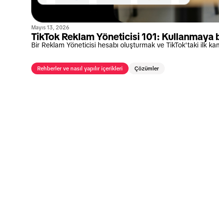
Mayıs 13, 2026
TikTok Reklam Yöneticisi 101: Kullanmaya
Bir Reklam Yöneticisi hesabı oluşturmak ve TikTok'taki ilk 
Rehberler ve nasıl yapılır içerikleri
Çözümler