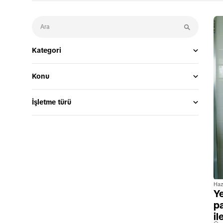
Kategori
Konu
İşletme türü
Haz
Ye
p
il