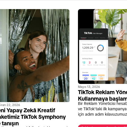
Mayıs 13, 2026
TikTok Reklam Yönet
Kullanmaya başla
Bir Reklam Yöneticisi hesa
iran 22, 2026
ve TikTok'taki ilk kampanya
ni Yapay Zekâ Kreatif
için adım adım kılavuzumuz
aketimiz TikTok Symphony
e tanışın