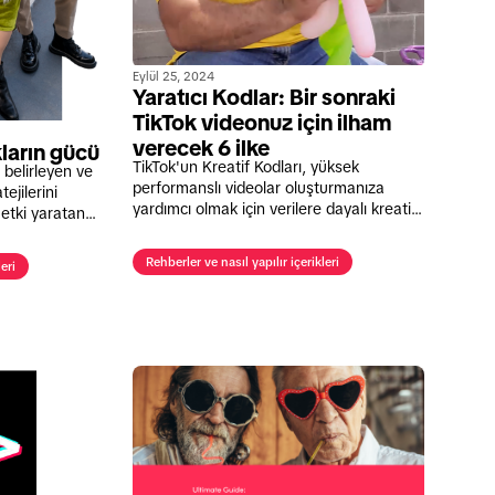
Eylül 25, 2024
Yaratıcı Kodlar: Bir sonraki
TikTok videonuz için ilham
verecek 6 ilke
kların gücü
TikTok'un Kreatif Kodları, yüksek
ı belirleyen ve
performanslı videolar oluşturmanıza
ejilerini
yardımcı olmak için verilere dayalı kreatif
etki yaratan
rehberlik sunar.
r.
Rehberler ve nasıl yapılır içerikleri
eri