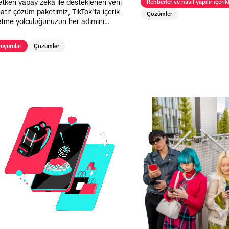
etken yapay zekâ ile desteklenen yeni
Rehberler ve nasıl yapılır içerikl
atif çözüm paketimiz, TikTok'ta içerik
Çözümler
etme yolculuğunuzun her adımını
iştirmek için tasarlandı.
uyurular
Çözümler