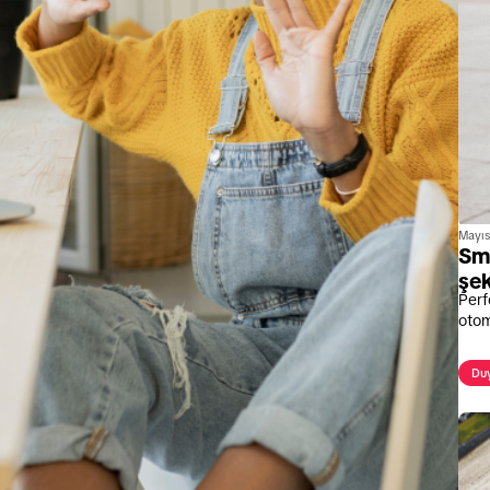
Mayıs
Sma
şek
Perf
otom
Duy