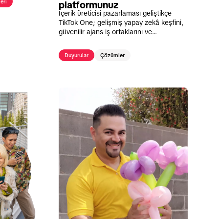
eri
platformunuz
İçerik üreticisi pazarlaması geliştikçe
TikTok One; gelişmiş yapay zekâ keşfini,
güvenilir ajans iş ortaklarını ve
kolaylaştırılmış içerik araçlarını
performans odaklı tek bir platformda bir
Duyurular
Çözümler
araya getiriyor.