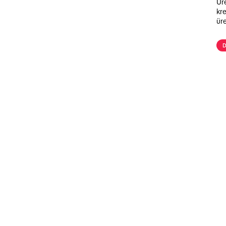
Ür
kre
ür
gel
D