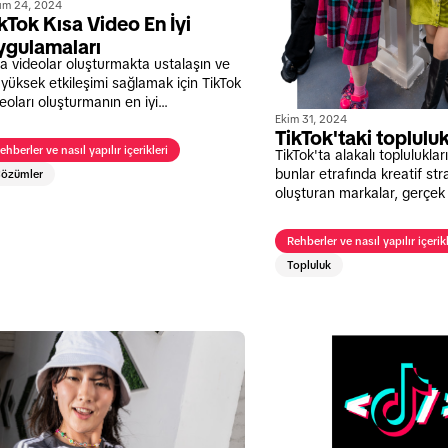
ım 24, 2024
kTok Kısa Video En İyi
ygulamaları
a videolar oluşturmakta ustalaşın ve
yüksek etkileşimi sağlamak için TikTok
eoları oluşturmanın en iyi
gulamalarını ve adım adım kılavuzu
Ekim 31, 2024
TikTok'taki toplulu
şfedin.
ehberler ve nasıl yapılır içerikleri
TikTok'ta alakalı topluluklar
bunlar etrafında kreatif strat
özümler
oluşturan markalar, gerçek 
özgün reklamlar oluşturabili
Rehberler ve nasıl yapılır içerikl
Topluluk