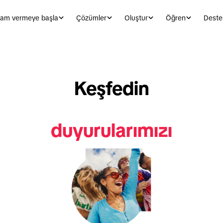
lam vermeye başla
Çözümler
Oluştur
Öğren
Deste
Keşfedin
duyurularımızı
ürün güncellemelerimizi
raporlarımızı