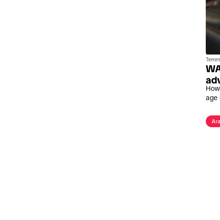
Temm
WAR
ad
How 
age 
Ara